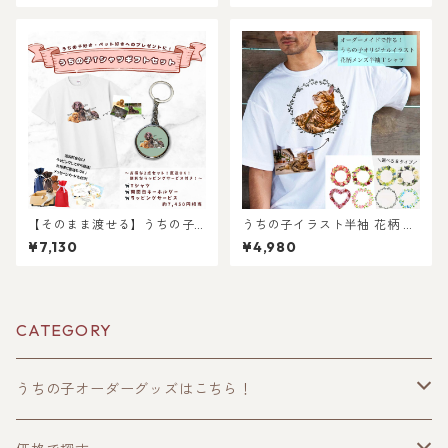
作成・ラッピング無料・ペッ
好き・犬好き・ペット好きへ
ト好き・犬好き・猫好きへの
のギフトやプレゼントに！父
プレゼントに！タオルハンカ
の日・母の日・お誕生日やお
チとキーホルダーのセット！
祝いに！
ラッピングあり！父の日・母
の日のギフトギフトに！
【そのまま渡せる】うちの子T
うちの子イラスト半袖 花柄 メ
シャツギフトセット｜写真か
ンズ Tシャツ /オーダーメイド
¥7,130
¥4,980
らリアルなイラスト作成・ラ
で作る！ 猫好き犬好きの女性
ッピング無料・ペット好き・
に！愛猫・愛犬のお写真で オ
犬好き・猫好きへのプレゼン
リジナルイラスト作成！簡
トに！キーホルダー付き！レ
単！修正何度でもOK！プレゼ
ディース、メンズあり！
ント ギフトに ♪ラッピングも
CATEGORY
あり！
うちの子オーダーグッズはこちら！