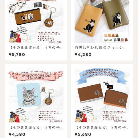
【そのまま渡せる】うちの子
白黒はちわれ猫 のスマホショ
メガネケースギフトセット｜
ルダーミニバッグ / ネコ好き
¥5,780
¥4,280
両面キーホルダーとメガネケ
必見！注目のミニショルダー
ースのセット！猫好き・犬好
バッグを推しネコデザインで
き・ペット好きへのギフトに
持てる！ 名入れ無料 プレゼン
も！父の日・母の日・お誕生
トやギフトにも選ばれていま
日プレゼントにもおすすめお
す！
すすめ！写真からリアルなイ
ラスト作成・ラッピング無
料・ペット好き・犬好き・猫
好きへのプレゼントに！！
【そのまま渡せる】うちの子
【そのまま渡せる】うちの子
タオルハンカチギフトセット
名刺ケース＆小銭入れ付きカ
¥4,580
¥5,680
｜写真からリアルなイラスト
ードケースギフトセット｜猫