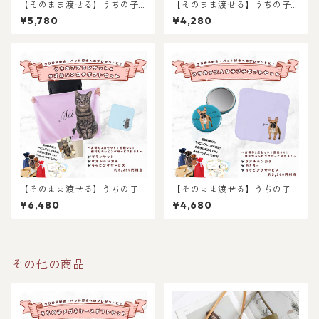
【そのまま渡せる】うちの子
【そのまま渡せる】うちの子
メガネケースギフトセット｜
名刺ケース＆両面缶キーホル
¥5,780
¥4,280
両面キーホルダーとメガネケ
ダーギフトセット｜猫好き・
ースのセット！猫好き・犬好
犬好き・ペット好きへのギフ
き・ペット好きへのギフトに
トやプレゼントに！父の日・
も！父の日・母の日・お誕生
母の日・お誕生日やお祝い
日プレゼントにもおすすめお
に！
すすめ！写真からリアルなイ
ラスト作成・ラッピング無
料・ペット好き・犬好き・猫
好きへのプレゼントに！！
【そのまま渡せる】うちの子
【そのまま渡せる】うちの子
ブランケット&タオルハンカチ
大人女子ギフトセット｜写真
¥6,480
¥4,680
ギフトセット｜写真からリア
からリアルなイラスト作成・
ルなイラスト作成・ラッピン
ラッピング無料・ペット好
グ無料・ペット好き・犬好
き・犬好き・猫好きへのプレ
き・猫好きへのプレゼント
ゼントに！タオルハンカチと
に！ブランケットとタオルハ
キャンバスポーチのセット！
その他の商品
ンカチ！ラッピングあり！父
ラッピングあり！父の日・母
の日・母の日のギフトギフト
の日のギフトギフトに！
に！