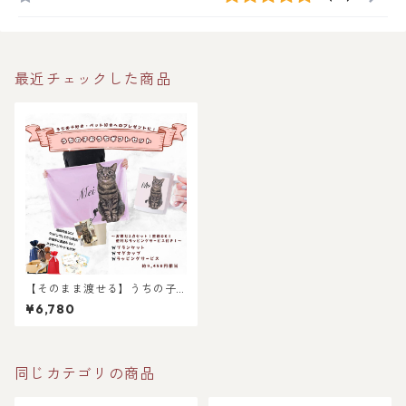
最近チェックした商品
【そのまま渡せる】うちの子
おうちギフトセット｜写真か
¥6,780
らリアルなイラスト作成・ラ
ッピング無料・ペット好き・
犬好き・猫好きへのプレゼン
トに！マグカップとブランケ
ット！父の日・母の日のプレ
同じカテゴリの商品
ゼントに！