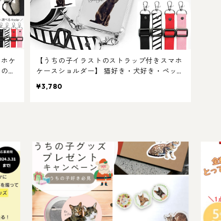
マホケ
【うちの子イラストのストラップ付きスマホ
ちの子
ケースショルダー】 猫好き・犬好き・ペット
ス！ラ
好きにおすすめ！ラッピングあり！ギフトや
¥3,780
おすす
プレゼントにも！iPhoneケース！選べるスト
ラップ♪