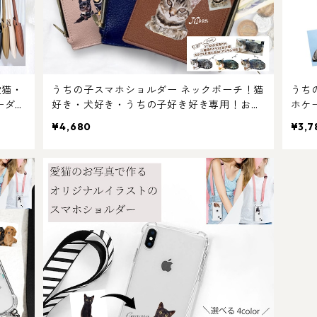
愛猫・
うちの子スマホショルダー ネックポーチ！猫
うち
ーダー
好き・犬好き・うちの子好き好き専用！おし
ホケ
ョルダ
ゃれなストラップ付き♪ おしゃれで使いやす
完全
¥4,680
¥3,7
い！ペット好き専用！メンズへのプレゼント
マホ
にも選ばれています！
ース 
猫好
ング