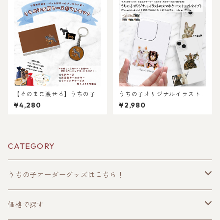
トやギフトにも選ばれていま
す！
【そのまま渡せる】うちの子
うちの子オリジナルイラスト
名刺ケース＆両面缶キーホル
のソフトスマホケース！iPhon
¥4,280
¥2,980
ダーギフトセット｜猫好き・
e・Android対応！丈夫なハー
犬好き・ペット好きへのギフ
ドタイプ！猫好き・犬好き・
トやプレゼントに！父の日・
ペット好きにおすすめ！ラッ
母の日・お誕生日やお祝い
ピングあり！ギフトやプレゼ
に！
ントにも！
CATEGORY
うちの子オーダーグッズはこちら！
うちの子トップス
価格で探す