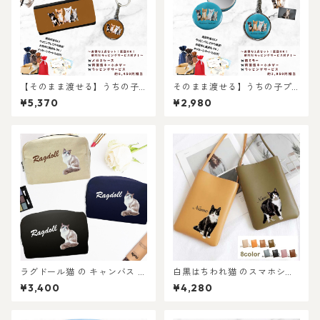
【そのまま渡せる】うちの子
そのまま渡せる】うちの子プ
メガネケースギフトセット｜
チギフトセット｜缶ミラーと
¥5,370
¥2,980
猫好き・犬好き・ペット好き
両面キーホルダーのお手軽プ
ギフトへ！お手軽プレゼント
レゼントセット！ちょっとし
セット！ちょっとしたお祝い
たお祝いに！写真からリアル
に！写真からリアルなイラス
なイラスト作成・ラッピング
ト作成・ラッピング無料・ペ
無料・ペット好き・犬好き・
ット好き・犬好き・猫好きへ
猫好きへのプレゼントに！！
のプレゼントに！！ラッピン
ラッピングあり！父の日・母
グあり！父の日・母の日のギ
の日のギフトギフトに！
フトに！
ラグドール猫 の キャンバス メ
白黒はちわれ猫 のスマホショ
イク ポーチ 〜シンプル〜
ルダーミニバッグ / ネコ好き
¥3,400
¥4,280
必見！注目のミニショルダー
バッグを推しネコデザインで
持てる！ 名入れ無料 プレゼン