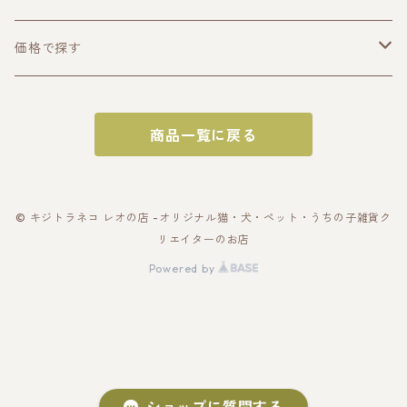
うちの子トップス
価格で探す
半袖Tシャツ
うちの子ポーチ・財布
〜2000円
商品一覧に戻る
長袖Tシャツ
ポーチ
うちの子スマホケース・スマホグッズ
〜3000円
パーカー
財布
スマホケース
うちの子バッグ
〜4000円
© キジトラネコ レオの店 -オリジナル猫・犬・ペット・うちの子雑貨ク
リエイターのお店
スウェット
カードケース
スマホショルダー
トートバッグ
うちの子雑貨
〜5000円
Powered by
アウター・ブルゾン
名刺入れ
スマホリング
スマホショルダー
キーホルダー
うちの子ギフトセット
〜10000円
帽子