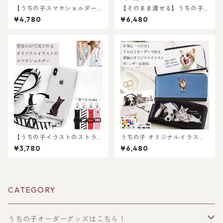
【うちの子スマホショルダー
【そのまま渡せる】うちの子
バッグ】愛猫・愛犬・ペット
ブランケット&タオルハンカチ
¥4,780
¥6,480
の お写真で 作る 完全 オーダ
ギフトセット｜写真からリア
ーメイド オリジナル イラスト
ルなイラスト作成・ラッピン
スマホショルダー
グ無料・ペット好き・犬好
き・猫好きへのプレゼント
に！ブランケットとタオルハ
ンカチ！ラッピングあり！父
の日・母の日のギフトギフト
に！
【うちの子イラストのストラ
うちの子 オリジナルイラスト
ップ付きスマホケースショル
PUレザー 長財布 !猫好き・犬
¥3,780
¥6,480
ダー】 猫好き・犬好き・ペッ
好き・うちの子好き専用！ ペ
ト好きにおすすめ！ラッピン
ットの写真を送るだけ！簡単
グあり！ギフトやプレゼント
に世界に一つだけの長財布を
にも！iPhoneケース！選べる
オーダーメイドで作ります
ストラップ♪
メンズ・レディース ギフ
CATEGORY
ト プレゼントにも！ラッピ
ングギフトあり！
うちの子オーダーグッズはこちら！