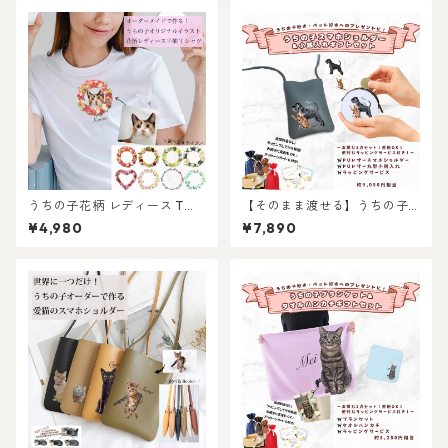
うちの子花柄 レディース Tシ
【そのまま渡せる】うちの子
ャツ /オーダーメイド で作
大人ギフトセット｜PUレザー
¥4,980
¥7,890
る！ 猫好き犬好きの女性に！
スマホショルダーと小銭入れ
愛猫・愛犬のお写真で オリジ
のプレゼントセット！写真か
ナルイラスト作成！簡単！修
らリアルなイラスト作成・ラ
正何度でもOK！プレゼント ギ
ッピング無料・ペット好き・
フトに ♪ラッピングもあり！
犬好き・猫好きへのプレゼン
犬好き、猫好き、うちの子好
トに！とスマホショルダーの
きに！ギフトにも選ばれてい
セット！ラッピングあり！父
ます！
の日・母の日のギフトギフト
に！