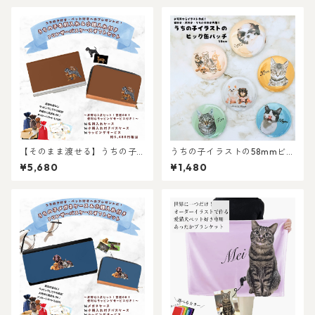
【そのまま渡せる】うちの子
うちの子イラストの58mmビッ
名刺ケース＆小銭入れ付きカ
グ缶バッチ/世界に一つだけの
¥5,680
¥1,480
ードケースギフトセット｜猫
イラストグッズ♪猫好き・犬
好き・犬好き・ペット好きへ
好き・ペット好きにおすす
のギフトやプレゼントに！父
め！ラッピングあり・ギフト
の日・母の日・お誕生日やお
やプレゼントにも・お祝いに
祝いに！
もおすすめ