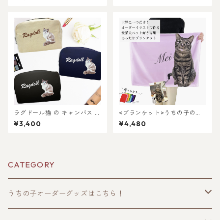
スマホショルダーと小銭入れ
ギフトセット｜写真からリア
のプレゼントセット！写真か
ルなイラスト作成・ラッピン
らリアルなイラスト作成・ラ
グ無料・ペット好き・犬好
ッピング無料・ペット好き・
き・猫好きへのプレゼント
犬好き・猫好きへのプレゼン
に！ブランケットとタオルハ
トに！とスマホショルダーの
ンカチ！ラッピングあり！父
セット！ラッピングあり！父
の日・母の日のギフトギフト
の日・母の日のギフトギフト
に！
に！
ラグドール猫 の キャンバス メ
<ブランケット>うちの子のイ
イク ポーチ 〜シンプル〜
ラストで作る！オーダーメイ
¥3,400
¥4,480
ドひざ掛け！愛猫・愛犬・ペ
ット好き専用！ギフト・プレ
ゼント・出産祝いにも♪ラッ
ピングあり！
CATEGORY
うちの子オーダーグッズはこちら！