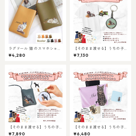
ラグドール 猫 のスマホショル
【そのまま渡せる】うちの子T
ダーミニバッグ / ネコ好き必
シャツギフトセット｜写真か
¥4,280
¥7,130
見！注目のミニショルダーバ
らリアルなイラスト作成・ラ
ッグを推しネコデザインで持
ッピング無料・ペット好き・
てる！ 名入れ無料 プレゼント
犬好き・猫好きへのプレゼン
やギフトにも選ばれていま
トに！キーホルダー付き！レ
す！
ディース、メンズあり！
【そのまま渡せる】うちの子
【そのまま渡せる】うちの子
大人ギフトセット｜PUレザー
ブランケット&タオルハンカチ
¥7,890
¥6,480