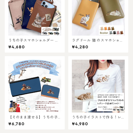
うちの子スマホショルダー ネ
ラグドール 猫 のスマホショル
ックポーチ！猫好き・犬好
ダーミニバッグ / ネコ好き必
¥4,680
¥4,280
き・うちの子好き好き専用！
見！注目のミニショルダーバ
おしゃれなストラップ付き♪
ッグを推しネコデザインで持
おしゃれで使いやすい！ペッ
てる！ 名入れ無料 プレゼント
ト好き専用！メンズへのプレ
やギフトにも選ばれていま
ゼントにも選ばれています！
す！
【そのまま渡せる】うちの子
うちの子イラストで作る！レ
メガネケース＆小銭入れ付き
ディース長袖Tシャツ！猫好
¥6,780
¥4,980
カードケースギフトセット｜
き・犬好き・うちの子好き専
猫好き・犬好き・ペット好き
用！お写真からオーダーメイ