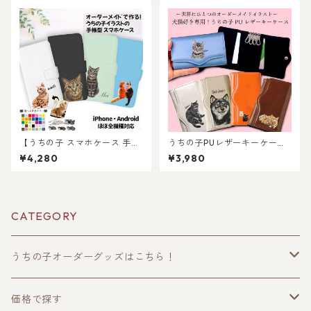
へのギフトやプレゼントに！
ドで作れる！ラッピングギフ
父の日・母の日・お誕生日や
トあり！プレゼントにもおす
お祝いに！
すめ♪
【うちの子 スマホケース 手帳
うちの子PUレザーキーケース
型】愛猫・愛犬のお写真から
（犬/猫/うちの子グッズ/猫グ
¥4,280
¥3,980
オリジナルイラストイラスト
ッズ/犬グッズ/うちの子オーダ
作成！オーダーメイド手帳型
ーメイド/プレゼント/ギフト/
スマホケースを作ります！
ラッピングあり！お出かけ
に！お散歩に！)
CATEGORY
うちの子オーダーグッズはこちら！
うちの子トップス
価格で探す