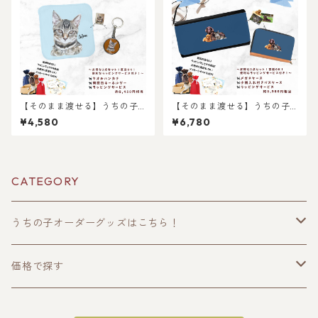
【そのまま渡せる】うちの子
【そのまま渡せる】うちの子
タオルハンカチギフトセット
メガネケース＆小銭入れ付き
¥4,580
¥6,780
｜写真からリアルなイラスト
カードケースギフトセット｜
作成・ラッピング無料・ペッ
猫好き・犬好き・ペット好き
ト好き・犬好き・猫好きへの
へのギフトやプレゼントに！
プレゼントに！タオルハンカ
父の日・母の日・お誕生日や
チとキーホルダーのセット！
お祝いに！
CATEGORY
ラッピングあり！父の日・母
の日のギフトギフトに！
うちの子オーダーグッズはこちら！
うちの子トップス
価格で探す
半袖Tシャツ
うちの子ポーチ・財布
〜2000円