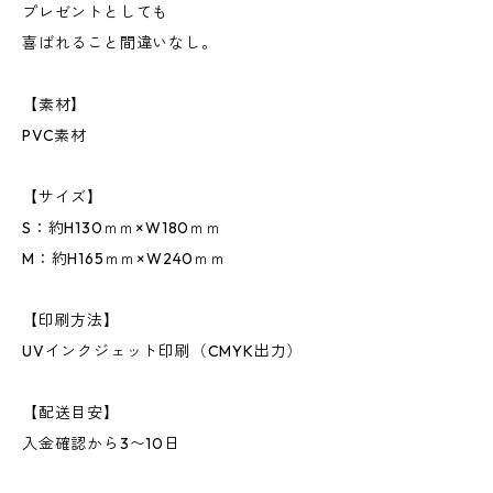
プレゼントとしても
喜ばれること間違いなし。
【素材】
PVC素材
【サイズ】
S：約H130ｍｍ×W180ｍｍ
M：約H165ｍｍ×W240ｍｍ
【印刷方法】
UVインクジェット印刷（CMYK出力）
【配送目安】
入金確認から3〜10日