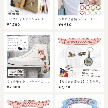
【うちの子スマホショルダー
うちの子花柄 レディース Tシ
バッグ】愛猫・愛犬・ペット
ャツ /オーダーメイド で作
¥4,780
¥4,980
の お写真で 作る 完全 オーダ
る！ 猫好き犬好きの女性に！
ーメイド オリジナル イラスト
愛猫・愛犬のお写真で オリジ
スマホショルダー
ナルイラスト作成！簡単！修
正何度でもOK！プレゼント ギ
フトに ♪ラッピングもあり！
犬好き、猫好き、うちの子好
きに！ギフトにも選ばれてい
ます！
うちの子イラストのハイカッ
【そのまま渡せる】うちの子T
トスニーカーシューズ！猫好
シャツギフトセット｜写真か
¥9,800
¥7,130
き！犬好き！うちの子好き専
らリアルなイラスト作成・ラ
用！高クオリティ！（犬/猫/う
ッピング無料・ペット好き・
ちの子グッズ/猫グッズ/犬グッ
犬好き・猫好きへのプレゼン
ズ/うちの子オーダーメイド/プ
トに！キーホルダー付き！レ
レゼント/ギフト/キャンバスシ
ディース、メンズあり！
ューズ！)