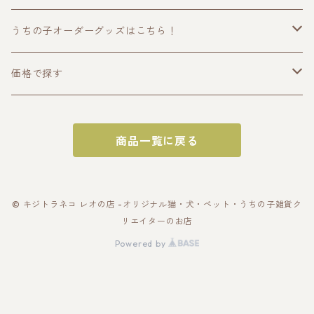
うちの子オーダーグッズはこちら！
うちの子トップス
価格で探す
半袖Tシャツ
うちの子ポーチ・財布
〜2000円
商品一覧に戻る
長袖Tシャツ
ポーチ
うちの子スマホケース・スマホグッズ
〜3000円
パーカー
財布
スマホケース
うちの子バッグ
〜4000円
© キジトラネコ レオの店 -オリジナル猫・犬・ペット・うちの子雑貨ク
リエイターのお店
スウェット
カードケース
スマホショルダー
トートバッグ
うちの子雑貨
〜5000円
Powered by
アウター・ブルゾン
名刺入れ
スマホリング
スマホショルダー
キーホルダー
うちの子ギフトセット
〜10000円