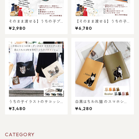
そのまま渡せる】うちの子プ
【そのまま渡せる】うちの子
チギフトセット｜缶ミラーと
メガネケース＆小銭入れ付き
¥2,980
¥6,780
両面キーホルダーのお手軽プ
カードケースギフトセット｜
レゼントセット！ちょっとし
猫好き・犬好き・ペット好き
たお祝いに！写真からリアル
へのギフトやプレゼントに！
なイラスト作成・ラッピング
父の日・母の日・お誕生日や
無料・ペット好き・犬好き・
お祝いに！
猫好きへのプレゼントに！！
ラッピングあり！父の日・母
の日のギフトギフトに！
うちの子イラストのサコッシ
白黒はちわれ猫 のスマホショ
ュ/猫好き・犬好き・うちの子
ルダーミニバッグ / ネコ好き
¥3,480
¥4,280
好き必見！猫グッズ/犬グッズ/
必見！注目のミニショルダー
うちの子オーダーメイド/プレ
バッグを推しネコデザインで
ゼント/ギフト/ラッピングあ
持てる！ 名入れ無料 プレゼン
り！お出かけに！お散歩に！
トやギフトにも選ばれていま
す！
CATEGORY