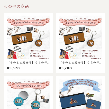
その他の商品
【そのまま渡せる】うちの子
【そのまま渡せる】うちの子
メガネケースギフトセット｜
メガネケースギフトセット｜
¥5,370
¥5,780
猫好き・犬好き・ペット好き
両面キーホルダーとメガネケ
ギフトへ！お手軽プレゼント
ースのセット！猫好き・犬好
セット！ちょっとしたお祝い
き・ペット好きへのギフトに
に！写真からリアルなイラス
も！父の日・母の日・お誕生
ト作成・ラッピング無料・ペ
日プレゼントにもおすすめお
ット好き・犬好き・猫好きへ
すすめ！写真からリアルなイ
のプレゼントに！！ラッピン
ラスト作成・ラッピング無
グあり！父の日・母の日のギ
料・ペット好き・犬好き・猫
フトに！
好きへのプレゼントに！！