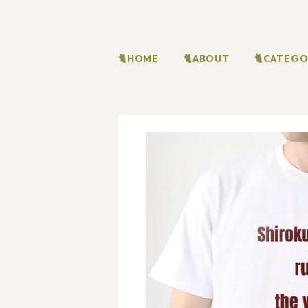
🐈HOME
🐈ABOUT
🐈CATEG