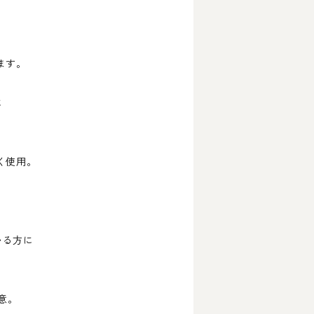
ます。
に
く使用。
いる方に
意。