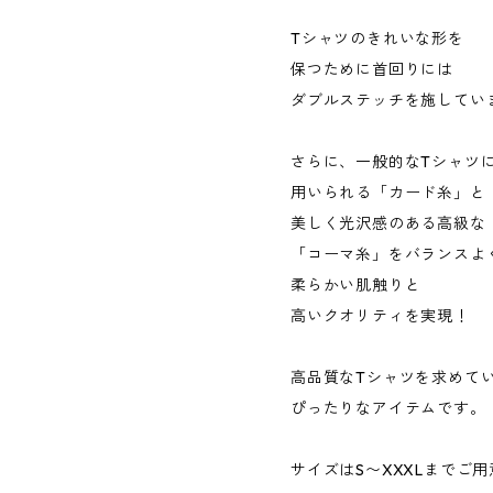
Tシャツのきれいな形を
保つために首回りには
ダブルステッチを施してい
さらに、一般的なTシャツ
用いられる「カード糸」と
美しく光沢感のある高級な
「コーマ糸」をバランスよ
柔らかい肌触りと
高いクオリティを実現！
高品質なTシャツを求めて
ぴったりなアイテムです。
サイズはS〜XXXLまでご用