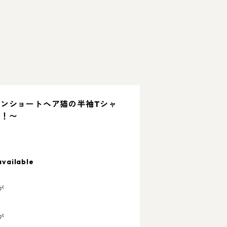
ンショートヘア猫の半袖Tシャ
る！〜
available
が
が