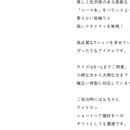
美しく光沢感のある高級な
「コーマ糸」をバランスよ
柔らかい肌触りと
高いクオリティを実現！
高品質なTシャツを求めて
ぴったりなアイテムです。
サイズはS〜Lまでご用意。
小柄な方から大柄な方まで
幅広い体型に対応していま
ご自分用にはもちろん
アメリカン
ショートヘア猫好きへの
ギフトとしても最適です。