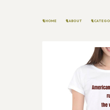
🐈HOME
🐈ABOUT
🐈CATEG