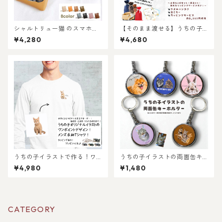
シャルトリュー猫 のスマホシ
【そのまま渡せる】うちの子
ョルダーミニバッグ / 注目の
大人女子ギフトセット｜写真
¥4,280
¥4,680
ミニショルダーバッグを推し
からリアルなイラスト作成・
ネコデザインで持てる！ 名入
ラッピング無料・ペット好
れ無料 プレゼントやギフトに
き・犬好き・猫好きへのプレ
も選ばれています！
ゼントに！タオルハンカチと
キャンバスポーチのセット！
ラッピングあり！父の日・母
の日のギフトギフトに！
うちの子イラストで作る！ワ
うちの子イラストの両面缶キ
ンポイントメンズ長袖Tシャ
ーホルダー/世界に一つだけの
¥4,980
¥1,480
ツ！猫好き・犬好き・うちの
イラストグッズ♪猫好き・犬
子好き専用！お写真からオー
好き・ペット好きにおすす
ダーメイドで作れる！ラッピ
め！ラッピングあり・ギフト
ングギフトあり！プレゼント
やプレゼントにも・お祝いに
にもおすすめ♪
もおすすめ
CATEGORY