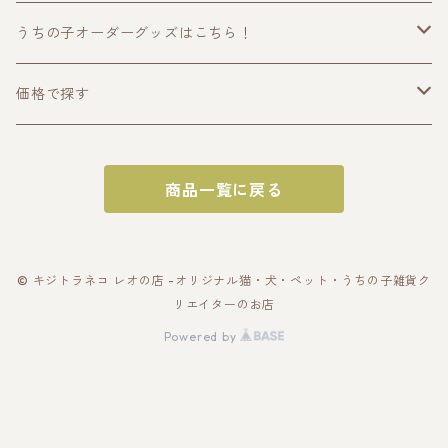
うちの子オーダーグッズはこちら！
うちの子トップス
価格で探す
半袖Tシャツ
うちの子ポーチ・財布
〜2000円
商品一覧に戻る
長袖Tシャツ
ポーチ
うちの子スマホケース・スマホグッズ
〜3000円
パーカー
財布
スマホケース
うちの子バッグ
〜4000円
© キジトラネコ レオの店 -オリジナル猫・犬・ペット・うちの子雑貨ク
リエイターのお店
スウェット
カードケース
スマホショルダー
トートバッグ
うちの子雑貨
〜5000円
Powered by
アウター・ブルゾン
名刺入れ
スマホリング
スマホショルダー
キーホルダー
うちの子ギフトセット
〜10000円