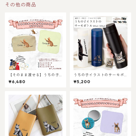
その他の商品
【そのまま渡せる】うちの子
うちの子イラストのサーモボ
キャンバスポーチギフトセッ
トル 300ml・500ml 選べる
¥6,480
¥5,200
ト｜写真からリアルなイラス
スリム水筒（犬/猫/うちの子グ
ト作成・ラッピング無料・ペ
ッズ/猫グッズ/犬グッズ/うち
ット好き・犬好き・猫好きへ
の子オーダーメイド/プレゼン
のプレゼントに！タオルハン
ト/ギフト/ラッピングあり）写
カチとキャンバスポーチのセ
真からオリジナルイラストを
ット！ラッピングあり！父の
作成！猫好き・犬好き・うち
日・母の日のギフトギフト
の子好きにおすすめ！
に！