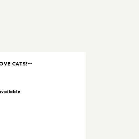
VE CATS!〜
available