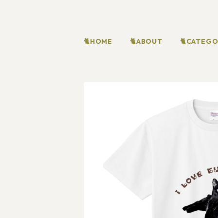
🐈HOME
🐈ABOUT
🐈CATEG