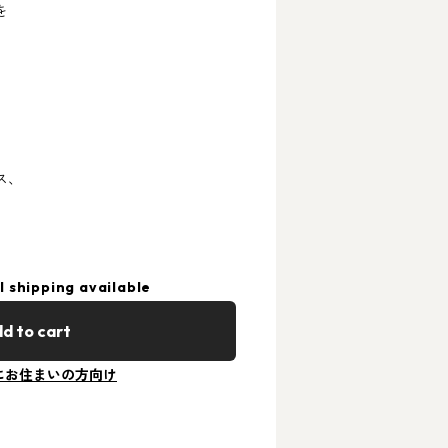
を
ス、
l shipping available
d to cart
にお住まいの方向け