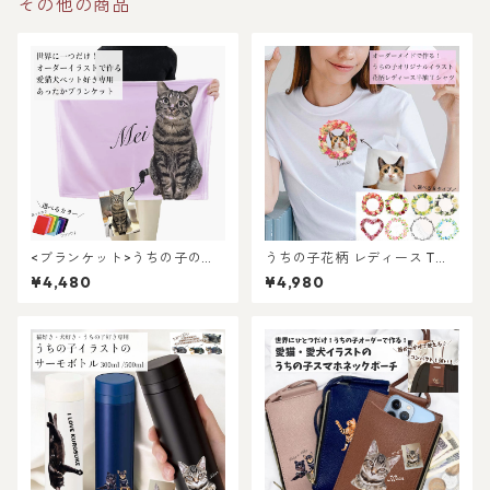
その他の商品
<ブランケット>うちの子のイ
うちの子花柄 レディース Tシ
ラストで作る！オーダーメイ
ャツ /オーダーメイド で作
¥4,480
¥4,980
ドひざ掛け！愛猫・愛犬・ペ
る！ 猫好き犬好きの女性に！
ット好き専用！ギフト・プレ
愛猫・愛犬のお写真で オリジ
ゼント・出産祝いにも♪ラッ
ナルイラスト作成！簡単！修
ピングあり！
正何度でもOK！プレゼント ギ
フトに ♪ラッピングもあり！
犬好き、猫好き、うちの子好
きに！ギフトにも選ばれてい
ます！