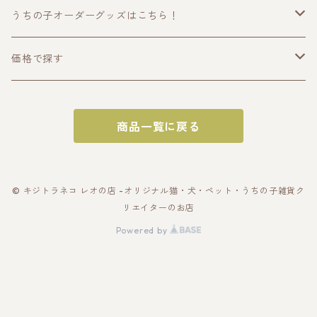
うちの子オーダーグッズはこちら！
うちの子トップス
価格で探す
半袖Tシャツ
うちの子ポーチ・財布
〜2000円
商品一覧に戻る
長袖Tシャツ
ポーチ
うちの子スマホケース・スマホグッズ
〜3000円
パーカー
財布
スマホケース
うちの子バッグ
〜4000円
© キジトラネコ レオの店 -オリジナル猫・犬・ペット・うちの子雑貨ク
リエイターのお店
スウェット
カードケース
スマホショルダー
トートバッグ
うちの子雑貨
〜5000円
Powered by
アウター・ブルゾン
名刺入れ
スマホリング
スマホショルダー
キーホルダー
うちの子ギフトセット
〜10000円
帽子