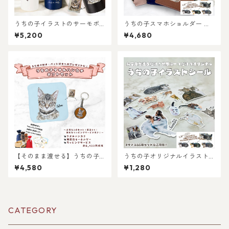
うちの子イラストのサーモボ
うちの子スマホショルダー ネ
トル 300ml・500ml 選べる
ックポーチ！猫好き・犬好
¥5,200
¥4,680
スリム水筒（犬/猫/うちの子グ
き・うちの子好き好き専用！
ッズ/猫グッズ/犬グッズ/うち
おしゃれなストラップ付き♪
の子オーダーメイド/プレゼン
おしゃれで使いやすい！ペッ
ト/ギフト/ラッピングあり）写
ト好き専用！メンズへのプレ
真からオリジナルイラストを
ゼントにも選ばれています！
作成！猫好き・犬好き・うち
の子好きにおすすめ！
【そのまま渡せる】うちの子
うちの子オリジナルイラスト
タオルハンカチギフトセット
シール！猫好き、犬好き、う
¥4,580
¥1,280
｜写真からリアルなイラスト
ちの子好き専用シールステッ
作成・ラッピング無料・ペッ
カー！写真を送るだけで送る
ト好き・犬好き・猫好きへの
だけでイラストイラストシー
プレゼントに！タオルハンカ
ルが簡単に作れます♪
チとキーホルダーのセット！
CATEGORY
ラッピングあり！父の日・母
の日のギフトギフトに！