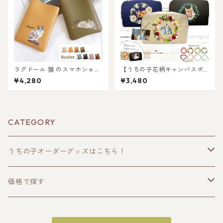
の子好きにおすすめ！
ラグドール 猫 のスマホショル
【うちの子花柄キャンバスポ
ダーミニバッグ / ネコ好き必
ーチ】愛猫 の オーダーメイド
¥4,280
¥3,480
見！注目のミニショルダーバ
で作る！ 世界に1つだけの愛猫
ッグを推しネコデザインで持
愛犬 の オリジナル イラスト
てる！ 名入れ無料 プレゼント
の キャンバスファスナーポー
やギフトにも選ばれていま
チ ギフト プレゼントにも！ ラ
す！
ッピングあります！
CATEGORY
うちの子オーダーグッズはこちら！
うちの子トップス
価格で探す
半袖Tシャツ
うちの子ポーチ・財布
〜2000円