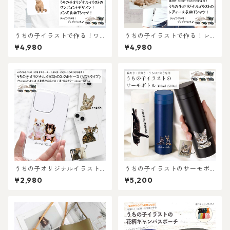
うちの子イラストで作る！ワ
うちの子イラストで作る！レ
ンポイントメンズ長袖Tシャ
ディース長袖Tシャツ！猫好
¥4,980
¥4,980
ツ！猫好き・犬好き・うちの
き・犬好き・うちの子好き専
子好き専用！お写真からオー
用！お写真からオーダーメイ
ダーメイドで作れる！ラッピ
ドで作れる！ラッピングギフ
ングギフトあり！プレゼント
トあり！プレゼントにもおす
にもおすすめ♪
すめ♪
うちの子オリジナルイラスト
うちの子イラストのサーモボ
のソフトスマホケース！iPhon
トル 300ml・500ml 選べる
¥2,980
¥5,200
e・Android対応！丈夫なハー
スリム水筒（犬/猫/うちの子グ
ドタイプ！猫好き・犬好き・
ッズ/猫グッズ/犬グッズ/うち
ペット好きにおすすめ！ラッ
の子オーダーメイド/プレゼン
ピングあり！ギフトやプレゼ
ト/ギフト/ラッピングあり）写
ントにも！
真からオリジナルイラストを
作成！猫好き・犬好き・うち