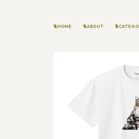
🐈HOME
🐈ABOUT
🐈CATEG