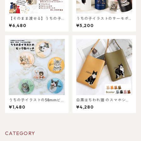
【そのまま渡せる】うちの子
うちの子イラストのサーモボ
ブランケット&タオルハンカチ
トル 300ml・500ml 選べる
¥6,480
¥5,200
ギフトセット｜写真からリア
スリム水筒（犬/猫/うちの子グ
ルなイラスト作成・ラッピン
ッズ/猫グッズ/犬グッズ/うち
グ無料・ペット好き・犬好
の子オーダーメイド/プレゼン
き・猫好きへのプレゼント
ト/ギフト/ラッピングあり）写
に！ブランケットとタオルハ
真からオリジナルイラストを
ンカチ！ラッピングあり！父
作成！猫好き・犬好き・うち
の日・母の日のギフトギフト
の子好きにおすすめ！
に！
うちの子イラストの58mmビッ
白黒はちわれ猫 のスマホショ
グ缶バッチ/世界に一つだけの
ルダーミニバッグ / ネコ好き
¥1,480
¥4,280
イラストグッズ♪猫好き・犬
必見！注目のミニショルダー
好き・ペット好きにおすす
バッグを推しネコデザインで
め！ラッピングあり・ギフト
持てる！ 名入れ無料 プレゼン
やプレゼントにも・お祝いに
トやギフトにも選ばれていま
もおすすめ
す！
CATEGORY