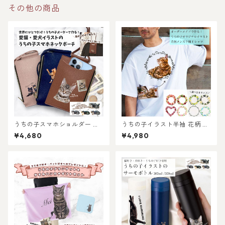
その他の商品
うちの子スマホショルダー ネ
うちの子イラスト半袖 花柄 メ
ックポーチ！猫好き・犬好
ンズ Tシャツ /オーダーメイド
¥4,680
¥4,980
き・うちの子好き好き専用！
で作る！ 猫好き犬好きの女性
おしゃれなストラップ付き♪
に！愛猫・愛犬のお写真で オ
おしゃれで使いやすい！ペッ
リジナルイラスト作成！簡
ト好き専用！メンズへのプレ
単！修正何度でもOK！プレゼ
ゼントにも選ばれています！
ント ギフトに ♪ラッピングも
あり！