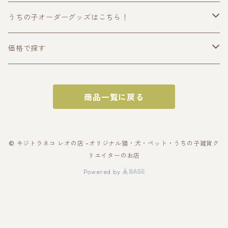
うちの子オーダーグッズはこちら！
うちの子トップス
価格で探す
半袖Tシャツ
うちの子ポーチ・財布
〜2000円
商品一覧に戻る
長袖Tシャツ
ポーチ
うちの子スマホケース・スマホグッズ
〜3000円
パーカー
財布
スマホケース
うちの子バッグ
〜4000円
© キジトラネコ レオの店 -オリジナル猫・犬・ペット・うちの子雑貨ク
リエイターのお店
スウェット
カードケース
スマホショルダー
トートバッグ
うちの子雑貨
〜5000円
Powered by
アウター・ブルゾン
名刺入れ
スマホリング
スマホショルダー
キーホルダー
うちの子ギフトセット
〜10000円