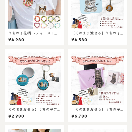
うちの子花柄 レディース Tシ
【そのまま渡せる】うちの子
ャツ /オーダーメイド で作
タオルハンカチギフトセット
¥4,980
¥4,580
る！ 猫好き犬好きの女性に！
｜写真からリアルなイラスト
愛猫・愛犬のお写真で オリジ
作成・ラッピング無料・ペッ
ナルイラスト作成！簡単！修
ト好き・犬好き・猫好きへの
正何度でもOK！プレゼント ギ
プレゼントに！タオルハンカ
フトに ♪ラッピングもあり！
チとキーホルダーのセット！
犬好き、猫好き、うちの子好
ラッピングあり！父の日・母
きに！ギフトにも選ばれてい
の日のギフトギフトに！
ます！
そのまま渡せる】うちの子プ
【そのまま渡せる】うちの子
チギフトセット｜缶ミラーと
おうちギフトセット｜写真か
¥2,980
¥6,780
両面キーホルダーのお手軽プ
らリアルなイラスト作成・ラ
レゼントセット！ちょっとし
ッピング無料・ペット好き・
たお祝いに！写真からリアル
犬好き・猫好きへのプレゼン
なイラスト作成・ラッピング
トに！マグカップとブランケ