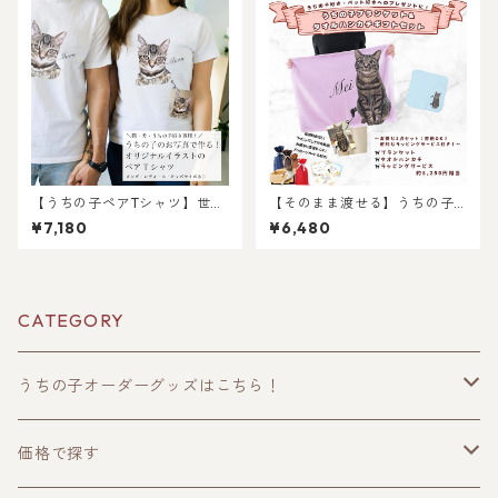
無料・ペット好き・犬好き・
ット！父の日・母の日のプレ
猫好きへのプレゼントに！！
ゼントに！
ラッピングあり！父の日・母
の日のギフトギフトに！
【うちの子ペアTシャツ】世界
【そのまま渡せる】うちの子
にひとつだけ！愛猫・愛犬の
ブランケット&タオルハンカチ
¥7,180
¥6,480
写真から作るオリジナルイラ
ギフトセット｜写真からリア
ストTシャツ（2枚セット）
ルなイラスト作成・ラッピン
グ無料・ペット好き・犬好
き・猫好きへのプレゼント
に！ブランケットとタオルハ
CATEGORY
ンカチ！ラッピングあり！父
の日・母の日のギフトギフト
に！
うちの子オーダーグッズはこちら！
うちの子トップス
価格で探す