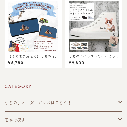
なイラスト作成・ラッピング
トに！マグカップとブランケ
無料・ペット好き・犬好き・
ット！父の日・母の日のプレ
猫好きへのプレゼントに！！
ゼントに！
ラッピングあり！父の日・母
の日のギフトギフトに！
【そのまま渡せる】うちの子
うちの子イラストのハイカッ
メガネケース＆小銭入れ付き
トスニーカーシューズ！猫好
¥6,780
¥9,800
カードケースギフトセット｜
き！犬好き！うちの子好き専
猫好き・犬好き・ペット好き
用！高クオリティ！（犬/猫/う
へのギフトやプレゼントに！
ちの子グッズ/猫グッズ/犬グッ
父の日・母の日・お誕生日や
ズ/うちの子オーダーメイド/プ
お祝いに！
レゼント/ギフト/キャンバスシ
CATEGORY
ューズ！)
うちの子オーダーグッズはこちら！
うちの子トップス
価格で探す