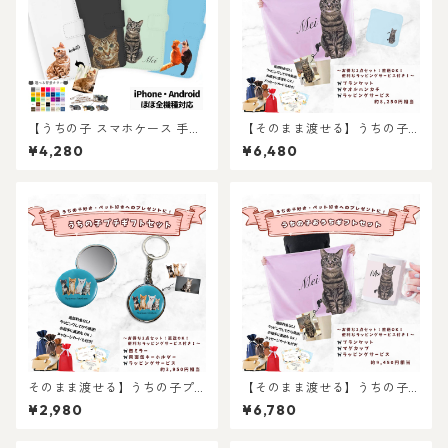
【うちの子 スマホケース 手帳
【そのまま渡せる】うちの子
型】愛猫・愛犬のお写真から
ブランケット&タオルハンカチ
¥4,280
¥6,480
オリジナルイラストイラスト
ギフトセット｜写真からリア
作成！オーダーメイド手帳型
ルなイラスト作成・ラッピン
スマホケースを作ります！
グ無料・ペット好き・犬好
き・猫好きへのプレゼント
に！ブランケットとタオルハ
ンカチ！ラッピングあり！父
の日・母の日のギフトギフト
に！
そのまま渡せる】うちの子プ
【そのまま渡せる】うちの子
チギフトセット｜缶ミラーと
おうちギフトセット｜写真か
¥2,980
¥6,780
両面キーホルダーのお手軽プ
らリアルなイラスト作成・ラ
レゼントセット！ちょっとし
ッピング無料・ペット好き・
たお祝いに！写真からリアル
犬好き・猫好きへのプレゼン