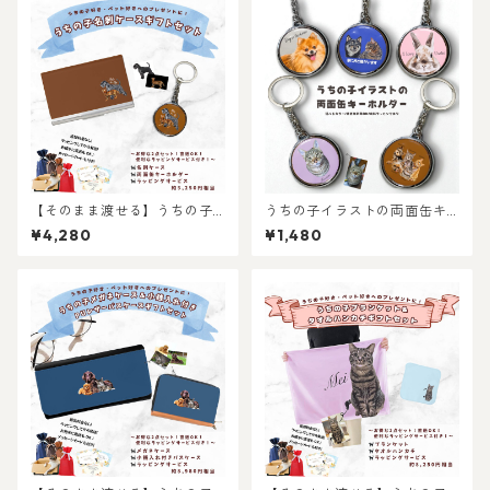
プレゼントに！タオルハンカ
チとキーホルダーのセット！
ラッピングあり！父の日・母
の日のギフトギフトに！
【そのまま渡せる】うちの子
うちの子イラストの両面缶キ
名刺ケース＆両面缶キーホル
ーホルダー/世界に一つだけの
¥4,280
¥1,480
ダーギフトセット｜猫好き・
イラストグッズ♪猫好き・犬
犬好き・ペット好きへのギフ
好き・ペット好きにおすす
トやプレゼントに！父の日・
め！ラッピングあり・ギフト
母の日・お誕生日やお祝い
やプレゼントにも・お祝いに
に！
もおすすめ