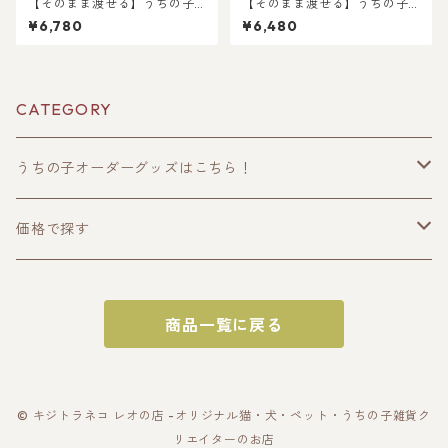
【そのまま渡せる】うちの子
【そのまま渡せる】うちの子
メガネケース＆小銭入れ付き
ブランケット&タオルハンカチ
¥6,780
¥6,480
カードケースギフトセット｜
ギフトセット｜写真からリア
猫好き・犬好き・ペット好き
ルなイラスト作成・ラッピン
へのギフトやプレゼントに！
グ無料・ペット好き・犬好
父の日・母の日・お誕生日や
き・猫好きへのプレゼント
お祝いに！
に！ブランケットとタオルハ
CATEGORY
ンカチ！ラッピングあり！父
の日・母の日のギフトギフト
に！
うちの子オーダーグッズはこちら！
うちの子トップス
価格で探す
半袖Tシャツ
うちの子ポーチ・財布
〜2000円
商品一覧に戻る
長袖Tシャツ
ポーチ
うちの子スマホケース・スマホグッズ
〜3000円
パーカー
財布
スマホケース
うちの子バッグ
〜4000円
© キジトラネコ レオの店 -オリジナル猫・犬・ペット・うちの子雑貨ク
リエイターのお店