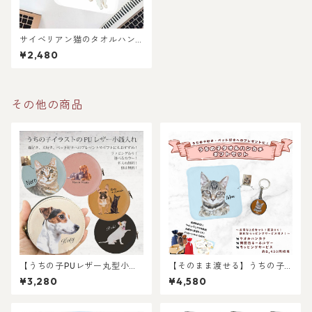
サイベリアン猫のタオルハン
カチ〜I LOVEシリーズ〜
¥2,480
その他の商品
【うちの子PUレザー丸型小銭
【そのまま渡せる】うちの子
入れ】犬好き・猫好き・ペッ
タオルハンカチギフトセット
¥3,280
¥4,580
ト好き専用！コインもお札も
｜写真からリアルなイラスト
これ一つ！キャッシュレス派
作成・ラッピング無料・ペッ
必見の大人気注目アイテム！
ト好き・犬好き・猫好きへの