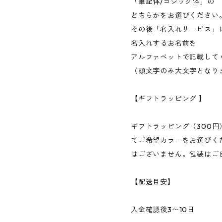
「筆記体/ゴシック体」の
どちらかをお選びください
その後「名入れサービス」
名入れするお名前を
アルファベットで記載して
（頭文字のみ大文字となり
【ギフトラッピング 】
ギフトラッピング（300
てご希望カラーをお選びく
はございません。包装はご
【配送目安】
入金確認後3〜10日