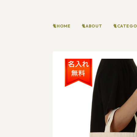
🐈HOME
🐈ABOUT
🐈CATEG