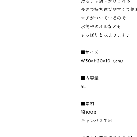
持ち手は腕にかけられる
長さで持ち運びやすくて便
マチがついているので
水筒やタオルなども
すっぽりと収まります♪
■サイズ
W30×H20×10（cm）
■内容量
4L
■素材
綿100%
キャンバス生地