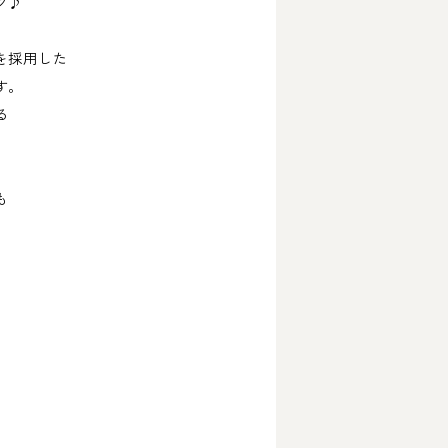
グ♪
を採用した
す。
る
も