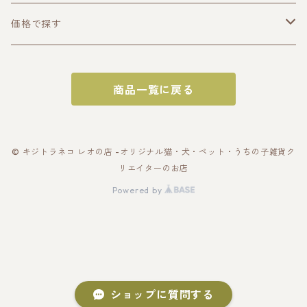
うちの子トップス
価格で探す
半袖Tシャツ
うちの子ポーチ・財布
〜2000円
商品一覧に戻る
長袖Tシャツ
ポーチ
うちの子スマホケース・スマホグッズ
〜3000円
パーカー
財布
スマホケース
うちの子バッグ
〜4000円
© キジトラネコ レオの店 -オリジナル猫・犬・ペット・うちの子雑貨ク
リエイターのお店
スウェット
カードケース
スマホショルダー
トートバッグ
うちの子雑貨
〜5000円
Powered by
アウター・ブルゾン
名刺入れ
スマホリング
スマホショルダー
キーホルダー
うちの子ギフトセット
〜10000円
帽子
ショップに質問する