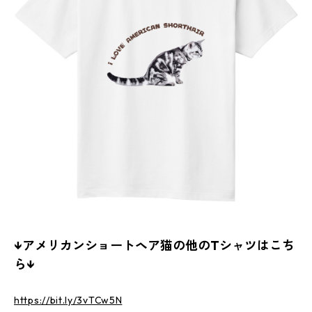
↓アメリカンショートヘア猫の他のTシャツはこち
ら↓
https://bit.ly/3vTCw5N