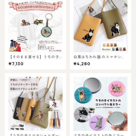
【そのまま渡せる】うちの子T
白黒はちわれ猫 のスマホショ
シャツギフトセット｜写真か
ルダーミニバッグ / ネコ好き
¥7,130
¥4,280
らリアルなイラスト作成・ラ
必見！注目のミニショルダー
ッピング無料・ペット好き・
バッグを推しネコデザインで
犬好き・猫好きへのプレゼン
持てる！ 名入れ無料 プレゼン
トに！キーホルダー付き！レ
トやギフトにも選ばれていま
ディース、メンズあり！
す！
【うちの子スマホショルダー
うちの子イラストの缶ミラー/