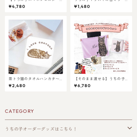
バッグ】愛猫・愛犬・ペット
世界に一つだけのイラストグ
¥4,780
¥1,480
の お写真で 作る 完全 オーダ
ッズ♪猫好き・犬好き・ペッ
ーメイド オリジナル イラスト
ト好きにおすすめ！ラッピン
スマホショルダー
グあり・ギフトやプレゼント
にも・お祝いにもおすすめ
茶トラ猫のタオルハンカチ〜I
【そのまま渡せる】うちの子
LOVE〜
おうちギフトセット｜写真か
¥2,480
¥6,780
らリアルなイラスト作成・ラ
ッピング無料・ペット好き・
犬好き・猫好きへのプレゼン
トに！マグカップとブランケ
ット！父の日・母の日のプレ
CATEGORY
ゼントに！
うちの子オーダーグッズはこちら！