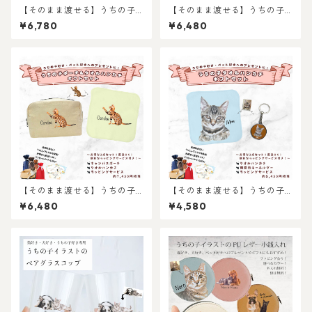
【そのまま渡せる】うちの子
【そのまま渡せる】うちの子
おうちギフトセット｜写真か
ブランケット&タオルハンカチ
¥6,780
¥6,480
らリアルなイラスト作成・ラ
ギフトセット｜写真からリア
ッピング無料・ペット好き・
ルなイラスト作成・ラッピン
犬好き・猫好きへのプレゼン
グ無料・ペット好き・犬好
トに！マグカップとブランケ
き・猫好きへのプレゼント
ット！父の日・母の日のプレ
に！ブランケットとタオルハ
ゼントに！
ンカチ！ラッピングあり！父
の日・母の日のギフトギフト
に！
【そのまま渡せる】うちの子
【そのまま渡せる】うちの子
キャンバスポーチギフトセッ
タオルハンカチギフトセット
¥6,480
¥4,580
ト｜写真からリアルなイラス
｜写真からリアルなイラスト
ト作成・ラッピング無料・ペ
作成・ラッピング無料・ペッ
ット好き・犬好き・猫好きへ
ト好き・犬好き・猫好きへの
のプレゼントに！タオルハン
プレゼントに！タオルハンカ
カチとキャンバスポーチのセ
チとキーホルダーのセット！
ット！ラッピングあり！父の
ラッピングあり！父の日・母
日・母の日のギフトギフト
の日のギフトギフトに！
に！