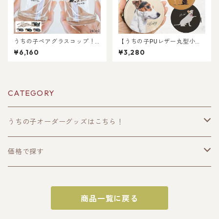
うちの子ペアグラスコップ！
【うちの子PUレザー丸型小銭
犬猫うちの子好き専用！ペッ
入れ】犬好き・猫好き・ペッ
¥6,160
¥3,280
トのお写真からイラスト作
ト好き専用！コインもお札も
成！世界に一つだけのガラス
これ一つ！キャッシュレス派
コップを作ります！ラッピン
必見の大人気注目アイテム！
グあり！ギフトやプレゼント
にもOK！
CATEGORY
うちの子オーダーグッズはこちら！
うちの子トップス
価格で探す
半袖Tシャツ
うちの子ポーチ・財布
〜2000円
商品一覧に戻る
長袖Tシャツ
ポーチ
うちの子スマホケース・スマホグッズ
〜3000円