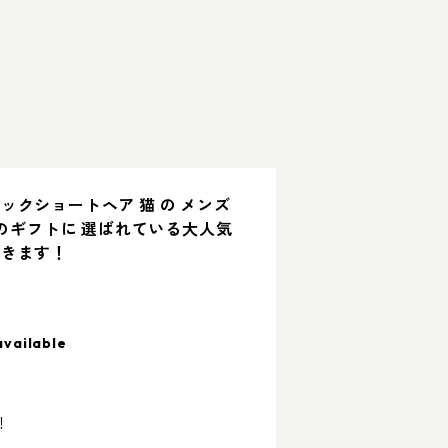
ックショートヘア 猫 の メンズ
へのギフトに 選ばれている大人気
できます！
available
！