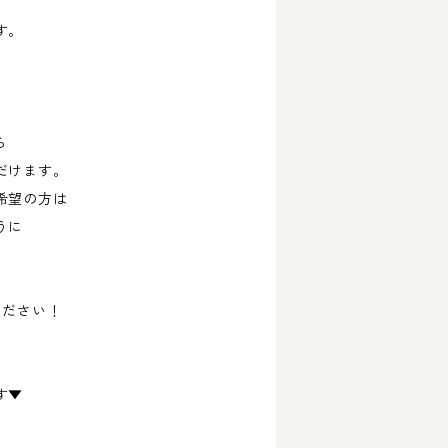
す。
ら
だけます。
希望の方は
うに
ください！
す▼