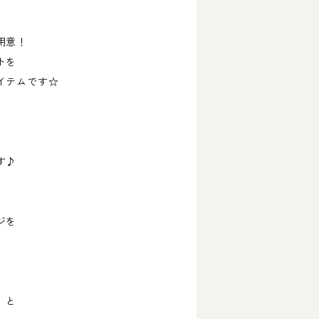
用意！
トを
イテムです☆
す♪
ジを
」と