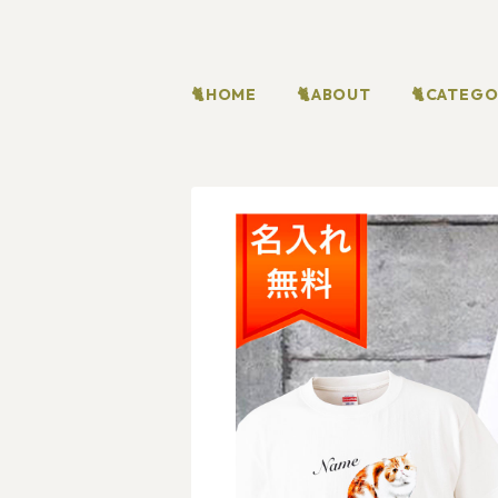
🐈HOME
🐈ABOUT
🐈CATEG