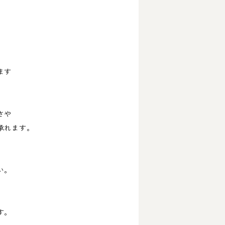
ます
さや
承れます。
い。
す。