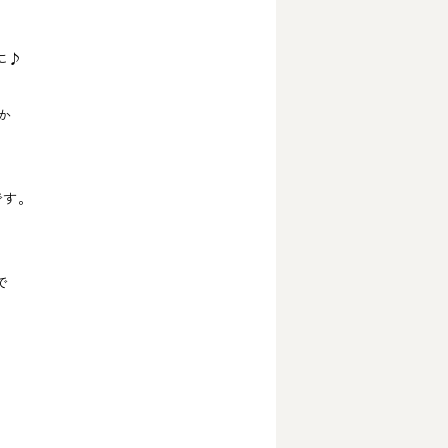
に♪
か
です。
で