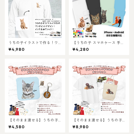
うちの子イラストで作る！ワ
【うちの子 スマホケース 手帳
ンポイントメンズ長袖Tシャ
型】愛猫・愛犬のお写真から
¥4,980
¥4,280
ツ！猫好き・犬好き・うちの
オリジナルイラストイラスト
子好き専用！お写真からオー
作成！オーダーメイド手帳型
ダーメイドで作れる！ラッピ
スマホケースを作ります！
ングギフトあり！プレゼント
にもおすすめ♪
【そのまま渡せる】うちの子
【そのまま渡せる】うちの子T
タオルハンカチギフトセット
シャツおでかけギフトセット
¥4,580
¥8,980
｜写真からリアルなイラスト
｜写真からリアルなイラスト
作成・ラッピング無料・ペッ
作成・ラッピング無料・ペッ