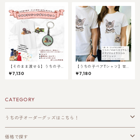
ト好き・犬好き・猫好きへの
ト好き・犬好き・猫好きへの
プレゼントに！タオルハンカ
プレゼントに！トートバッグ
チとキーホルダーのセット！
付き！レディース、メンズあ
ラッピングあり！父の日・母
り！
の日のギフトギフトに！
【そのまま渡せる】うちの子T
【うちの子ペアTシャツ】世界
シャツギフトセット｜写真か
にひとつだけ！愛猫・愛犬の
¥7,130
¥7,180
らリアルなイラスト作成・ラ
写真から作るオリジナルイラ
ッピング無料・ペット好き・
ストTシャツ（2枚セット）
犬好き・猫好きへのプレゼン
トに！キーホルダー付き！レ
ディース、メンズあり！
CATEGORY
うちの子オーダーグッズはこちら！
うちの子トップス
価格で探す