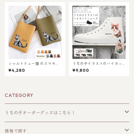
め！ラッピングあり・ギフト
たお祝いに！写真からリアル
やプレゼントにも・お祝いに
なイラスト作成・ラッピング
もおすすめ
無料・ペット好き・犬好き・
猫好きへのプレゼントに！！
ラッピングあり！父の日・母
の日のギフトギフトに！
シャルトリュー猫 のスマホシ
うちの子イラストのハイカッ
ョルダーミニバッグ / 注目の
トスニーカーシューズ！猫好
¥4,280
¥9,800
ミニショルダーバッグを推し
き！犬好き！うちの子好き専
ネコデザインで持てる！ 名入
用！高クオリティ！（犬/猫/う
れ無料 プレゼントやギフトに
ちの子グッズ/猫グッズ/犬グッ
も選ばれています！
ズ/うちの子オーダーメイド/プ
レゼント/ギフト/キャンバスシ
CATEGORY
ューズ！)
うちの子オーダーグッズはこちら！
うちの子トップス
価格で探す