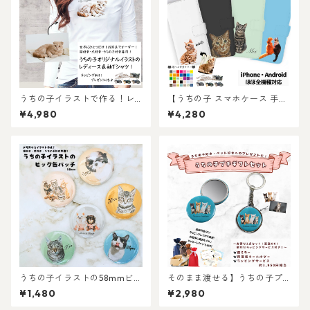
うちの子イラストで作る！レ
【うちの子 スマホケース 手帳
ディース長袖Tシャツ！猫好
型】愛猫・愛犬のお写真から
¥4,980
¥4,280
き・犬好き・うちの子好き専
オリジナルイラストイラスト
用！お写真からオーダーメイ
作成！オーダーメイド手帳型
ドで作れる！ラッピングギフ
スマホケースを作ります！
トあり！プレゼントにもおす
すめ♪
うちの子イラストの58mmビッ
そのまま渡せる】うちの子プ
グ缶バッチ/世界に一つだけの
チギフトセット｜缶ミラーと
¥1,480
¥2,980
イラストグッズ♪猫好き・犬
両面キーホルダーのお手軽プ
好き・ペット好きにおすす
レゼントセット！ちょっとし