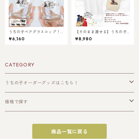
うちの子ペアグラスコップ！
【そのまま渡せる】うちの子T
犬猫うちの子好き専用！ペッ
シャツおでかけギフトセット
¥6,160
¥8,980
トのお写真からイラスト作
｜写真からリアルなイラスト
成！世界に一つだけのガラス
作成・ラッピング無料・ペッ
コップを作ります！ラッピン
ト好き・犬好き・猫好きへの
グあり！ギフトやプレゼント
プレゼントに！トートバッグ
にもOK！
付き！レディース、メンズあ
CATEGORY
り！
うちの子オーダーグッズはこちら！
うちの子トップス
価格で探す
半袖Tシャツ
うちの子ポーチ・財布
〜2000円
商品一覧に戻る
長袖Tシャツ
ポーチ