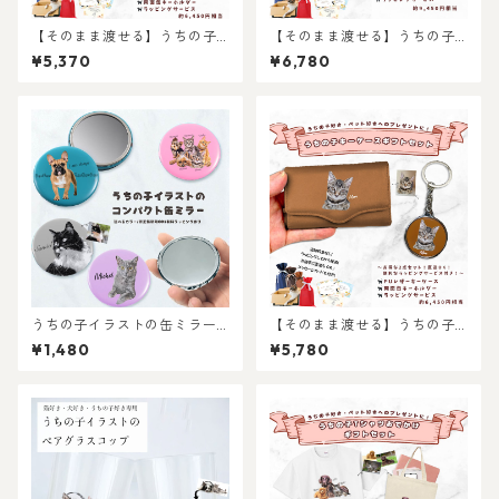
【そのまま渡せる】うちの子
【そのまま渡せる】うちの子
メガネケースギフトセット｜
おうちギフトセット｜写真か
¥5,370
¥6,780
猫好き・犬好き・ペット好き
らリアルなイラスト作成・ラ
ギフトへ！お手軽プレゼント
ッピング無料・ペット好き・
セット！ちょっとしたお祝い
犬好き・猫好きへのプレゼン
に！写真からリアルなイラス
トに！マグカップとブランケ
ト作成・ラッピング無料・ペ
ット！父の日・母の日のプレ
ット好き・犬好き・猫好きへ
ゼントに！
のプレゼントに！！ラッピン
グあり！父の日・母の日のギ
フトに！
うちの子イラストの缶ミラー/
【そのまま渡せる】うちの子
世界に一つだけのイラストグ
キーケースギフトセット｜写
¥1,480
¥5,780
ッズ♪猫好き・犬好き・ペッ
真からリアルなイラスト作
ト好きにおすすめ！ラッピン
成・ラッピング無料・ペット
グあり・ギフトやプレゼント
好き・犬好き・猫好きへのプ
にも・お祝いにもおすすめ
レゼントに！