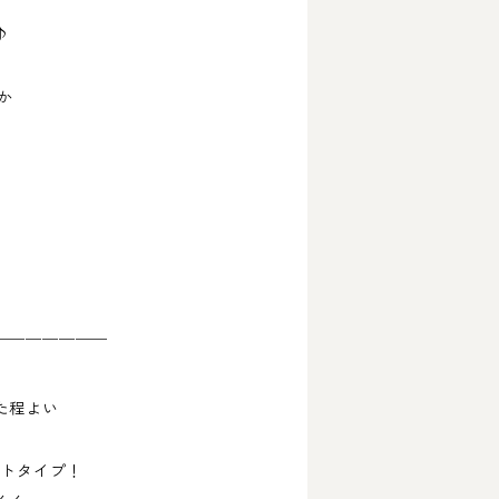
♪
か
。
￣￣￣￣￣￣￣
た程よい
イトタイプ！