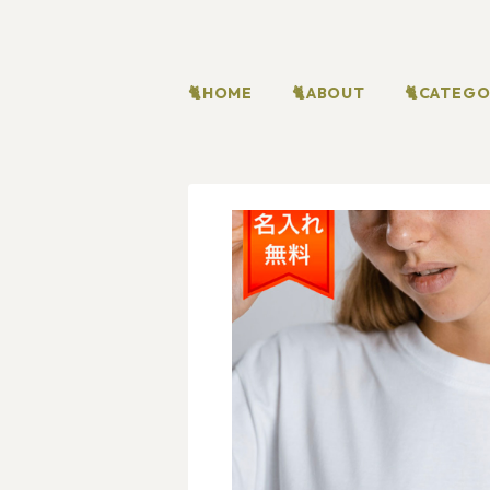
🐈HOME
🐈ABOUT
🐈CATEG