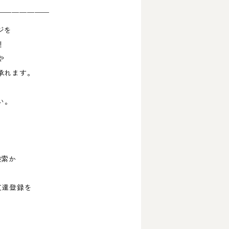
￣￣￣￣￣￣￣
ジを
！
や
承れます。
い。
検索か
友達登録を