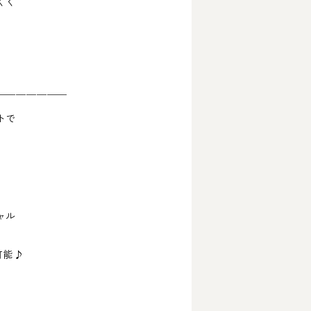
くく
￣￣￣￣￣￣￣
トで
ャル
可能♪