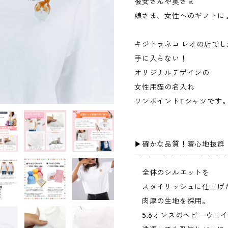
彼女さんや奥さま
娘さま、女性へのギフトに
キジトラネコ レオの店でし
手に入らない！
オリジナルデザインの
女性用猫の名入れ
ワンポイントTシャツです
▶︎確かな品質！着心地抜群
￣￣￣￣￣￣￣￣￣￣￣￣
全体のシルエットを
スタイリッシュに仕上げ
肉厚の生地を採用。
5.6オンスのヘビーウェ