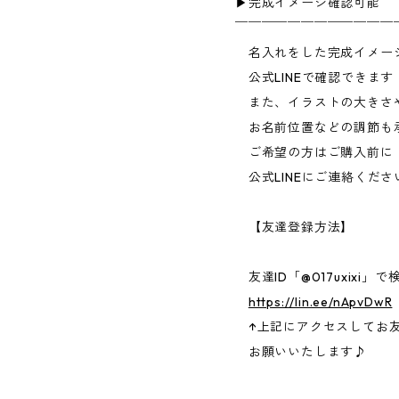
▶︎完成イメージ確認可能
￣￣￣￣￣￣￣￣￣￣￣￣
名入れをした完成イメー
公式LINEで確認できます
また、イラストの大きさ
お名前位置などの調節も
ご希望の方はご購入前に
公式LINEにご連絡くださ
【友達登録方法】
友達ID「@017uxixi」で
https://lin.ee/nApvDwR
↑上記にアクセスしてお
お願いいたします♪