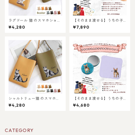
ラグドール 猫 のスマホショル
【そのまま渡せる】うちの子
ダーミニバッグ / ネコ好き必
大人ギフトセット｜PUレザー
¥4,280
¥7,890
見！注目のミニショルダーバ
スマホショルダーと小銭入れ
ッグを推しネコデザインで持
のプレゼントセット！写真か
てる！ 名入れ無料 プレゼント
らリアルなイラスト作成・ラ
やギフトにも選ばれていま
ッピング無料・ペット好き・
す！
犬好き・猫好きへのプレゼン
トに！とスマホショルダーの
セット！ラッピングあり！父
の日・母の日のギフトギフト
に！
シャルトリュー猫 のスマホシ
【そのまま渡せる】うちの子
ョルダーミニバッグ / 注目の
大人女子ギフトセット｜写真
¥4,280
¥4,680
ミニショルダーバッグを推し
からリアルなイラスト作成・
ネコデザインで持てる！ 名入
ラッピング無料・ペット好
れ無料 プレゼントやギフトに
き・犬好き・猫好きへのプレ
も選ばれています！
ゼントに！タオルハンカチと
キャンバスポーチのセット！
CATEGORY
ラッピングあり！父の日・母
の日のギフトギフトに！