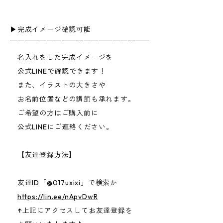
▶︎完成イメージ確認可能
￣￣￣￣￣￣￣￣￣￣￣￣￣￣￣￣￣￣￣
名入れをした完成イメージを
公式LINEで確認できます！
また、イラストの大きさや
お名前位置などの調節も承れます。
ご希望の方はご購入前に
公式LINEにご連絡ください。
【友達登録方法】
友達ID「@017uxixi」で検索か
https://lin.ee/nApvDwR
↑上記にアクセスしてお友達登録を