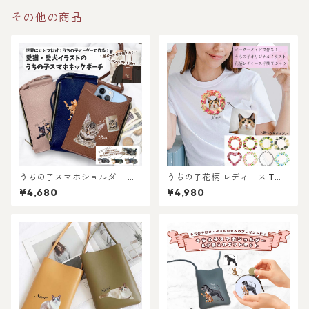
その他の商品
うちの子スマホショルダー ネ
うちの子花柄 レディース Tシ
ックポーチ！猫好き・犬好
ャツ /オーダーメイド で作
¥4,680
¥4,980
き・うちの子好き好き専用！
る！ 猫好き犬好きの女性に！
おしゃれなストラップ付き♪
愛猫・愛犬のお写真で オリジ
おしゃれで使いやすい！ペッ
ナルイラスト作成！簡単！修
ト好き専用！メンズへのプレ
正何度でもOK！プレゼント ギ
ゼントにも選ばれています！
フトに ♪ラッピングもあり！
犬好き、猫好き、うちの子好
きに！ギフトにも選ばれてい
ます！