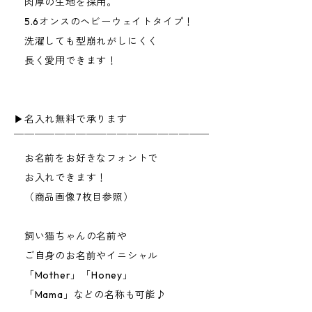
肉厚の生地を採用。
5.6オンスのヘビーウェイトタイプ！
洗濯しても型崩れがしにくく
長く愛用できます！
▶︎名入れ無料で承ります
￣￣￣￣￣￣￣￣￣￣￣￣￣￣￣￣￣￣￣
お名前をお好きなフォントで
お入れできます！
（商品画像7枚目参照）
飼い猫ちゃんの名前や
ご自身のお名前やイニシャル
「Mother」「Honey」
「Mama」などの名称も可能♪