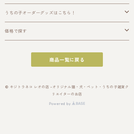
うちの子オーダーグッズはこちら！
うちの子トップス
価格で探す
半袖Tシャツ
うちの子ポーチ・財布
〜2000円
商品一覧に戻る
長袖Tシャツ
ポーチ
うちの子スマホケース・スマホグッズ
〜3000円
パーカー
財布
スマホケース
うちの子バッグ
〜4000円
© キジトラネコ レオの店 -オリジナル猫・犬・ペット・うちの子雑貨ク
リエイターのお店
スウェット
カードケース
スマホショルダー
トートバッグ
うちの子雑貨
〜5000円
Powered by
アウター・ブルゾン
名刺入れ
スマホリング
スマホショルダー
キーホルダー
うちの子ギフトセット
〜10000円