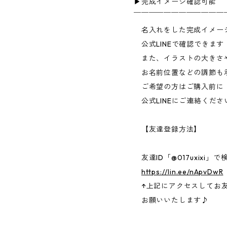
▶︎完成イメージ確認可能
￣￣￣￣￣￣￣￣￣￣￣￣
名入れをした完成イメー
公式LINEで確認できます
また、イラストの大きさ
お名前位置などの調節も
ご希望の方はご購入前に
公式LINEにご連絡くださ
【友達登録方法】
友達ID「@017uxixi」で
https://lin.ee/nApvDwR
↑上記にアクセスしてお
お願いいたします♪