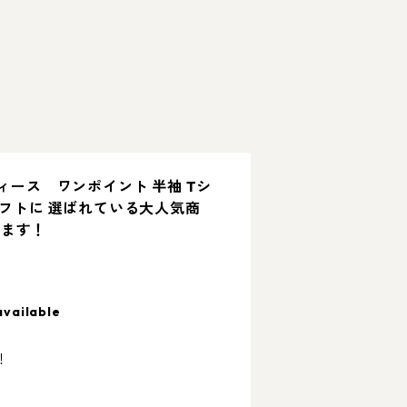
ディース ワンポイント 半袖 Tシ
ギフトに 選ばれている大人気商
きます！
available
！