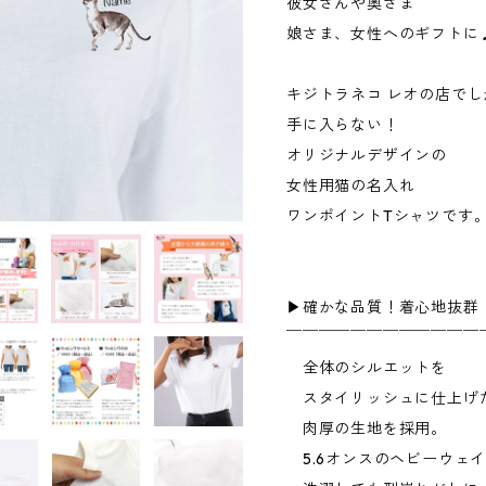
彼女さんや奥さま
娘さま、女性へのギフトに
キジトラネコ レオの店でし
手に入らない！
オリジナルデザインの
女性用猫の名入れ
ワンポイントTシャツです
▶︎確かな品質！着心地抜群
￣￣￣￣￣￣￣￣￣￣￣￣
全体のシルエットを
スタイリッシュに仕上げ
肉厚の生地を採用。
5.6オンスのヘビーウェ