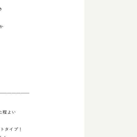
♪
か
。
￣￣￣￣￣￣￣
た程よい
イトタイプ！