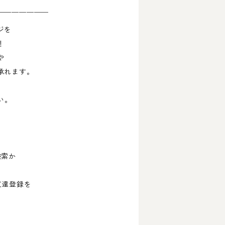
￣￣￣￣￣￣￣
ジを
！
や
承れます。
い。
検索か
友達登録を