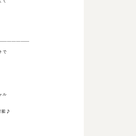
くく
￣￣￣￣￣￣￣
トで
ャル
可能♪