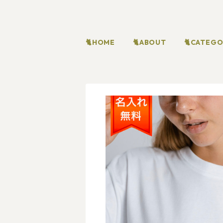
🐈HOME
🐈ABOUT
🐈CATEG