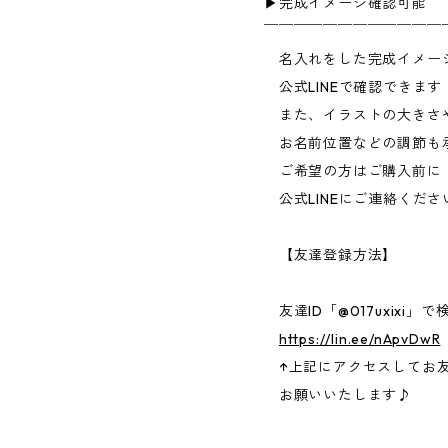
▶︎完成イメージ確認可能
￣￣￣￣￣￣￣￣￣￣￣￣
名入れをした完成イメー
公式LINEで確認できます
また、イラストの大きさ
お名前位置などの調節も
ご希望の方はご購入前に
公式LINEにご連絡くださ
【友達登録方法】
友達ID「@017uxixi」で
https://lin.ee/nApvDwR
↑上記にアクセスしてお
お願いいたします♪