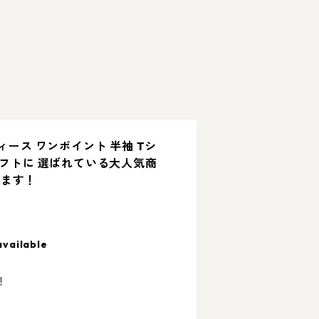
ィース ワンポイント 半袖 Tシ
ギフトに 選ばれている大人気商
きます！
available
！