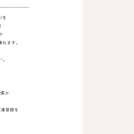
￣￣￣￣￣￣￣
ジを
！
や
承れます。
い。
検索か
友達登録を