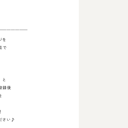
￣￣￣￣￣￣￣
ジを
能で
」と
登録後
を
！
ださい♪