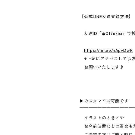
【公式LINE友達登録方法】
友達ID「@017uxixi」で
https://lin.ee/nApvDwR
↑上記にアクセスしてお
お願いいたします♪
▶︎カスタマイズ可能です
￣￣￣￣￣￣￣￣￣￣￣￣
イラストの大きさや
お名前位置などの調節も
ご希望の方はご購入時に