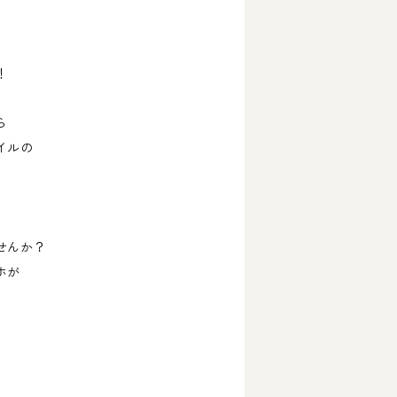
！
ら
イルの
せんか？
ホが