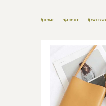
🐈HOME
🐈ABOUT
🐈CATEG