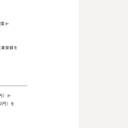
検索か
友達登録を
￣￣￣￣￣￣￣
円）か
0円）を