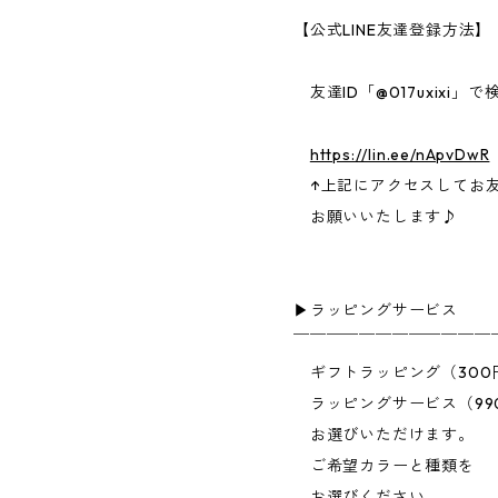
【公式LINE友達登録方法】
友達ID「@017uxixi」で
https://lin.ee/nApvDwR
↑上記にアクセスしてお
お願いいたします♪
▶︎ラッピングサービス
￣￣￣￣￣￣￣￣￣￣￣￣
ギフトラッピング（300
ラッピングサービス（99
お選びいただけます。
ご希望カラーと種類を
お選びください。