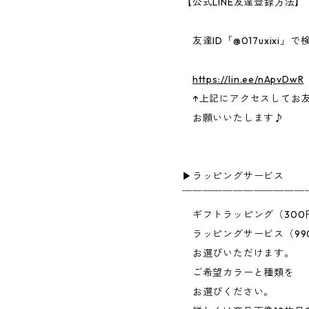
【公式LINE友達登録方法】
友達ID「@017uxixi」で
https://lin.ee/nApvDwR
↑上記にアクセスしてお
お願いいたします♪
▶︎ラッピングサービス
￣￣￣￣￣￣￣￣￣￣￣￣
ギフトラッピング（300
ラッピングサービス（99
お選びいただけます。
ご希望カラーと種類を
お選びください。