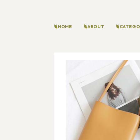
🐈HOME
🐈ABOUT
🐈CATEG