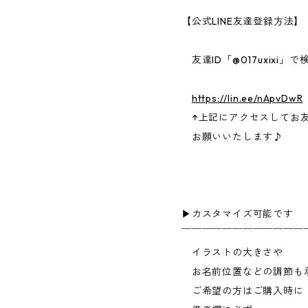
【公式LINE友達登録方法】
友達ID「@017uxixi」で
https://lin.ee/nApvDwR
↑上記にアクセスしてお
お願いいたします♪
▶︎カスタマイズ可能です
￣￣￣￣￣￣￣￣￣￣￣￣
イラストの大きさや
お名前位置などの調節も
ご希望の方はご購入時に