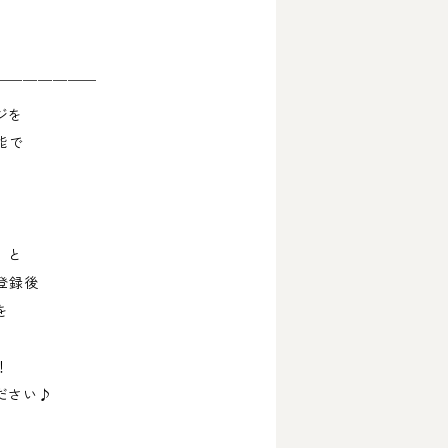
￣￣￣￣￣￣￣
ジを
能で
」と
登録後
を
！
ださい♪