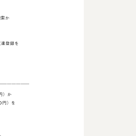
検索か
友達登録を
￣￣￣￣￣￣￣
円）か
0円）を