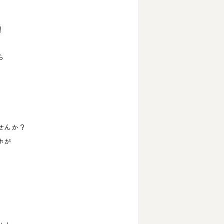
！
ら
せんか？
ホが