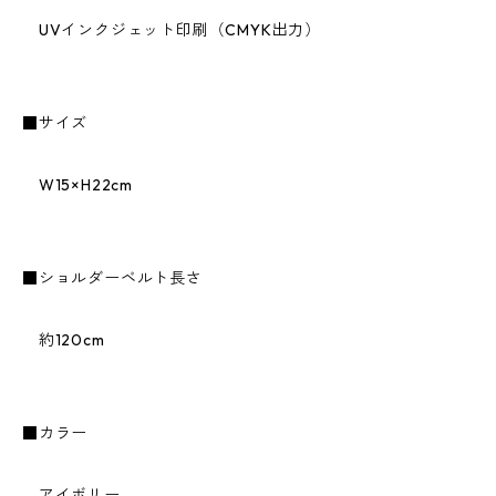
UVインクジェット印刷（CMYK出力）
■サイズ
W15×H22cm
■ショルダーベルト長さ
約120cm
■カラー
アイボリー