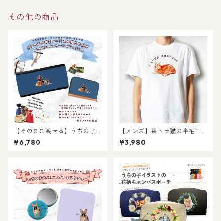
持てる！ 名入れ無料 プレゼン
トやギフトにも選ばれていま
す！
その他の商品
【そのまま渡せる】うちの子
【メンズ】茶トラ猫の半袖Tシ
メガネケース＆小銭入れ付き
ャツ〜I LOVE2〜
¥6,780
¥3,980
カードケースギフトセット｜
猫好き・犬好き・ペット好き
へのギフトやプレゼントに！
父の日・母の日・お誕生日や
お祝いに！