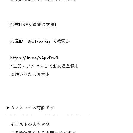
【公式LINE友達登録方法】
友達ID「@017uxixi」で検索か
https://lin.ee/nApvDwR
↑上記にアクセスしてお友達登録を
お願いいたします♪
▶︎カスタマイズ可能です
￣￣￣￣￣￣￣￣￣￣￣￣￣￣￣￣￣￣￣
イラストの大きさや
お名前位置などの調節も承れます。