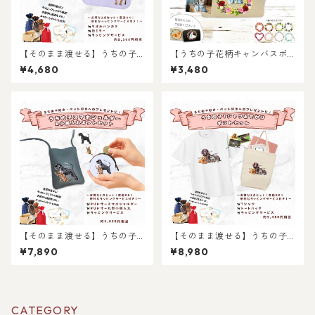
【そのまま渡せる】うちの子
【うちの子花柄キャンバスポ
大人女子ギフトセット｜写真
ーチ】愛猫 の オーダーメイド
¥4,680
¥3,480
からリアルなイラスト作成・
で作る！ 世界に1つだけの愛猫
ラッピング無料・ペット好
愛犬 の オリジナル イラスト
き・犬好き・猫好きへのプレ
の キャンバスファスナーポー
ゼントに！タオルハンカチと
チ ギフト プレゼントにも！ ラ
キャンバスポーチのセット！
ッピングあります！
ラッピングあり！父の日・母
の日のギフトギフトに！
【そのまま渡せる】うちの子
【そのまま渡せる】うちの子T
大人ギフトセット｜PUレザー
シャツおでかけギフトセット
¥7,890
¥8,980
スマホショルダーと小銭入れ
｜写真からリアルなイラスト
のプレゼントセット！写真か
作成・ラッピング無料・ペッ
らリアルなイラスト作成・ラ
ト好き・犬好き・猫好きへの
ッピング無料・ペット好き・
プレゼントに！トートバッグ
犬好き・猫好きへのプレゼン
付き！レディース、メンズあ
CATEGORY
トに！とスマホショルダーの
り！