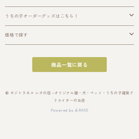
セット！ラッピングあり！父
の日・母の日のギフトギフト
に！
うちの子オーダーグッズはこちら！
うちの子トップス
価格で探す
半袖Tシャツ
うちの子ポーチ・財布
〜2000円
商品一覧に戻る
長袖Tシャツ
ポーチ
うちの子スマホケース・スマホグッズ
〜3000円
パーカー
財布
スマホケース
うちの子バッグ
〜4000円
© キジトラネコ レオの店 -オリジナル猫・犬・ペット・うちの子雑貨ク
リエイターのお店
スウェット
カードケース
スマホショルダー
トートバッグ
うちの子雑貨
〜5000円
Powered by
アウター・ブルゾン
名刺入れ
スマホリング
スマホショルダー
キーホルダー
うちの子ギフトセット
〜10000円