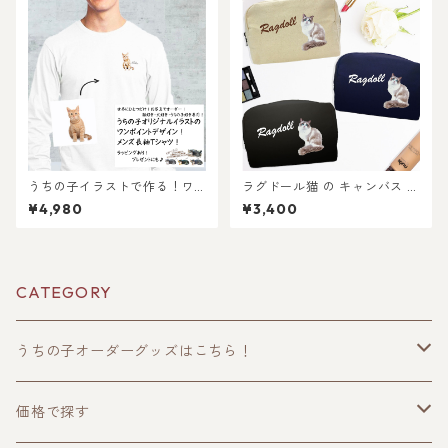
正何度でもOK！プレゼント ギ
なイラスト作成・ラッピング
フトに ♪ラッピングもあり！
無料・ペット好き・犬好き・
犬好き、猫好き、うちの子好
猫好きへのプレゼントに！！
きに！ギフトにも選ばれてい
ラッピングあり！父の日・母
ます！
の日のギフトギフトに！
うちの子イラストで作る！ワ
ラグドール猫 の キャンバス メ
ンポイントメンズ長袖Tシャ
イク ポーチ 〜シンプル〜
¥4,980
¥3,400
ツ！猫好き・犬好き・うちの
子好き専用！お写真からオー
ダーメイドで作れる！ラッピ
ングギフトあり！プレゼント
にもおすすめ♪
CATEGORY
うちの子オーダーグッズはこちら！
うちの子トップス
価格で探す