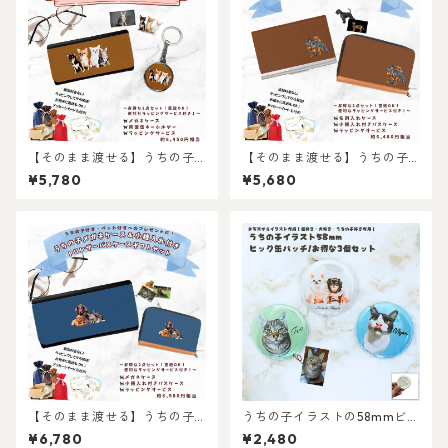
【そのまま渡せる】うちの子
【そのまま渡せる】うちの子
メガネケースギフトセット｜
名刺ケース＆小銭入れ付きカ
¥5,780
¥5,680
両面キーホルダーとメガネケ
ードケースギフトセット｜猫
ースのセット！猫好き・犬好
好き・犬好き・ペット好きへ
き・ペット好きへのギフトに
のギフトやプレゼントに！父
も！父の日・母の日・お誕生
の日・母の日・お誕生日やお
日プレゼントにもおすすめお
祝いに！
すすめ！写真からリアルなイ
ラスト作成・ラッピング無
料・ペット好き・犬好き・猫
好きへのプレゼントに！！
【そのまま渡せる】うちの子
うちの子イラストの58mmビッ
メガネケース＆小銭入れ付き
グ缶バッチ3個セット/世界に
¥6,780
¥2,480
カードケースギフトセット｜
一つだけのイラストグッズ♪