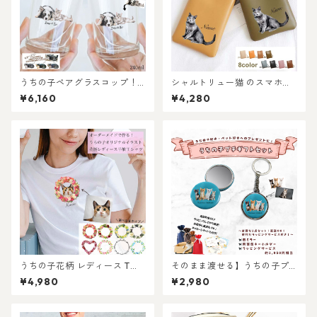
うちの子ペアグラスコップ！
シャルトリュー猫 のスマホシ
犬猫うちの子好き専用！ペッ
ョルダーミニバッグ / 注目の
¥6,160
¥4,280
トのお写真からイラスト作
ミニショルダーバッグを推し
成！世界に一つだけのガラス
ネコデザインで持てる！ 名入
コップを作ります！ラッピン
れ無料 プレゼントやギフトに
グあり！ギフトやプレゼント
も選ばれています！
にもOK！
うちの子花柄 レディース Tシ
そのまま渡せる】うちの子プ
ャツ /オーダーメイド で作
チギフトセット｜缶ミラーと
¥4,980
¥2,980
る！ 猫好き犬好きの女性に！
両面キーホルダーのお手軽プ
愛猫・愛犬のお写真で オリジ
レゼントセット！ちょっとし
ナルイラスト作成！簡単！修
たお祝いに！写真からリアル