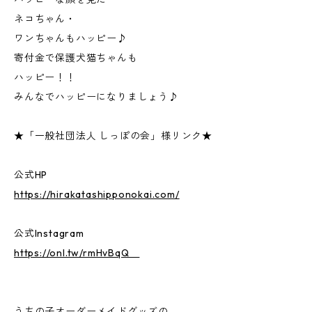
ネコちゃん・
ワンちゃんもハッピー♪
寄付金で保護犬猫ちゃんも
ハッピー！！
みんなでハッピーになりましょう♪
★「一般社団法人 しっぽの会」様リンク★
公式HP
https://hirakatashipponokai.com/
公式Instagram
https://onl.tw/rmHvBqQ
うちの子オーダーメイドグッズの