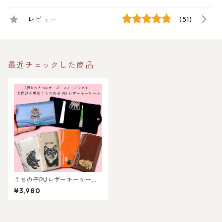
レビュー
(51)
最近チェックした商品
うちの子PUレザーキーケース
（犬/猫/うちの子グッズ/猫グ
¥3,980
ッズ/犬グッズ/うちの子オーダ
ーメイド/プレゼント/ギフト/
ラッピングあり！お出かけ
に！お散歩に！)