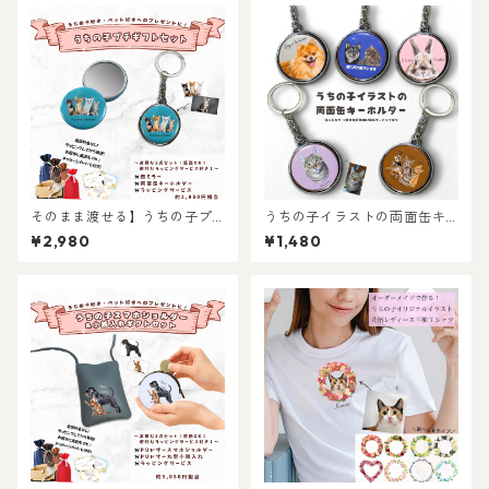
そのまま渡せる】うちの子プ
うちの子イラストの両面缶キ
チギフトセット｜缶ミラーと
ーホルダー/世界に一つだけの
¥2,980
¥1,480
両面キーホルダーのお手軽プ
イラストグッズ♪猫好き・犬
レゼントセット！ちょっとし
好き・ペット好きにおすす
たお祝いに！写真からリアル
め！ラッピングあり・ギフト
なイラスト作成・ラッピング
やプレゼントにも・お祝いに
無料・ペット好き・犬好き・
もおすすめ
猫好きへのプレゼントに！！
ラッピングあり！父の日・母
の日のギフトギフトに！