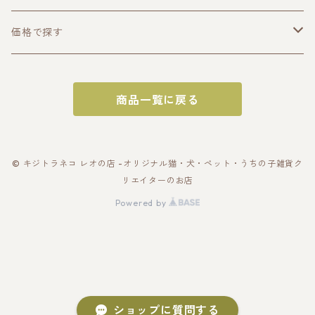
うちの子トップス
価格で探す
半袖Tシャツ
うちの子ポーチ・財布
〜2000円
商品一覧に戻る
長袖Tシャツ
ポーチ
うちの子スマホケース・スマホグッズ
〜3000円
パーカー
財布
スマホケース
うちの子バッグ
〜4000円
© キジトラネコ レオの店 -オリジナル猫・犬・ペット・うちの子雑貨ク
リエイターのお店
スウェット
カードケース
スマホショルダー
トートバッグ
うちの子雑貨
〜5000円
Powered by
アウター・ブルゾン
名刺入れ
スマホリング
スマホショルダー
キーホルダー
うちの子ギフトセット
〜10000円
帽子
ショップに質問する