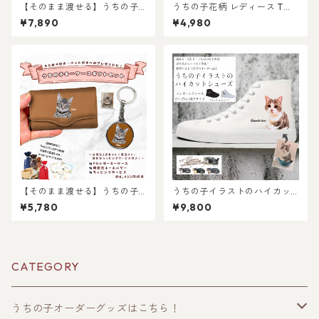
【そのまま渡せる】うちの子
うちの子花柄 レディース Tシ
大人ギフトセット｜PUレザー
ャツ /オーダーメイド で作
¥7,890
¥4,980
スマホショルダーと小銭入れ
る！ 猫好き犬好きの女性に！
のプレゼントセット！写真か
愛猫・愛犬のお写真で オリジ
らリアルなイラスト作成・ラ
ナルイラスト作成！簡単！修
ッピング無料・ペット好き・
正何度でもOK！プレゼント ギ
犬好き・猫好きへのプレゼン
フトに ♪ラッピングもあり！
トに！とスマホショルダーの
犬好き、猫好き、うちの子好
セット！ラッピングあり！父
きに！ギフトにも選ばれてい
の日・母の日のギフトギフト
ます！
に！
【そのまま渡せる】うちの子
うちの子イラストのハイカッ
キーケースギフトセット｜写
トスニーカーシューズ！猫好
¥5,780
¥9,800
真からリアルなイラスト作
き！犬好き！うちの子好き専
成・ラッピング無料・ペット
用！高クオリティ！（犬/猫/う
好き・犬好き・猫好きへのプ
ちの子グッズ/猫グッズ/犬グッ
レゼントに！
ズ/うちの子オーダーメイド/プ
レゼント/ギフト/キャンバスシ
CATEGORY
ューズ！)
うちの子オーダーグッズはこちら！