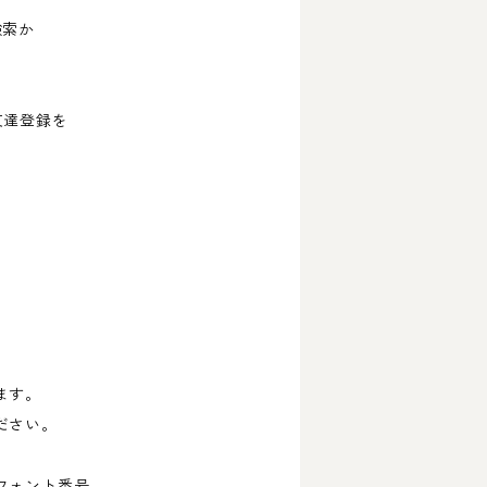
検索か
友達登録を
ます。
ださい。
ォント番号