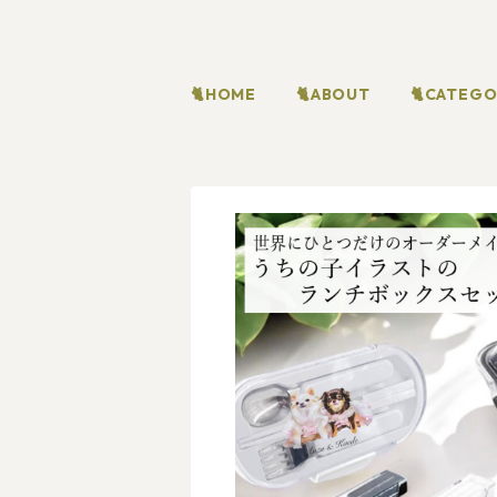
🐈HOME
🐈ABOUT
🐈CATEG