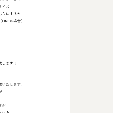
サイズ
らにするか
INEの場合）
。
成します！
成いたします。
が
すが
さい♪