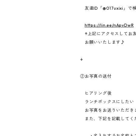
友達ID「@017uxixi」で
https://lin.ee/nApvDwR
↑上記にアクセスしてお
お願いいたします♪
↓
②お写真の送付
ヒアリング後
ランチボックスにしたい
お写真をお送りいただき
また、下記を記載してく
・名入れするお名前とフ