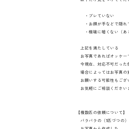
・ブレていない
・お顔が手などで隠れ
・極端に暗くない（ある
上記を満たしている
お写真であればオッケー
今現在、対応不可だった
場合によってはお写真の
お願いする可能性もござ
お気軽にご相談ください
【複数匹の依頼について】
バラバラの（1匹づつの）
お写真から作成した