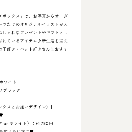
チボックス」は、お写真からオーダ
一つだけのオリジナルイラストが入
おしゃれなプレゼントやギフトとし
ばれているアイテム♪新生活を迎え
の子好き・ペット好きさんにおすす
 ホワイト
 / ブラック
ックスとお揃いデザイン）】
♥
r ホワイト）：+1,780円
ーを変えたい方に♥