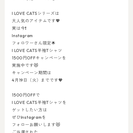
I LOVE CATSシリーズは
大人気のアイテムです💖
実は今❗️
Instagram
フォロワーさん限定🌟
I LOVE CATS半袖Tシャツ
1500円OFFキャンペーンを
実施中です😻
キャンペーン期間は
4月19日（火）までです💖
1500円OFFで
I LOVE CATS半袖Tシャツを
ゲットしたい方は
ぜひInstagramを
フォローお願いします😻
ご当選された