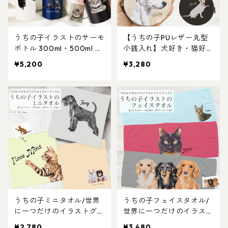
うちの子イラストのサーモ
【うちの子PUレザー丸型
ボトル 300ml・500ml 選
小銭入れ】犬好き・猫好
べるスリム水筒（犬/猫/う
き・ペット好き専用！コイ
¥5,200
¥3,280
ちの子グッズ/猫グッズ/犬
ンもお札もこれ一つ！キャ
グッズ/うちの子オーダー
ッシュレス派必見の大人気
メイド/プレゼント/ギフ
注目アイテム！
ト/ラッピングあり）写真
からオリジナルイラストを
作成！猫好き・犬好き・う
ちの子好きにおすすめ！
うちの子ミニタオル/世界
うちの子フェイスタオル/
に一つだけのイラストグッ
世界に一つだけのイラスト
ズ♪猫好き・犬好き・ペッ
グッズ♪猫好き・犬好き・
¥2,780
¥3,480