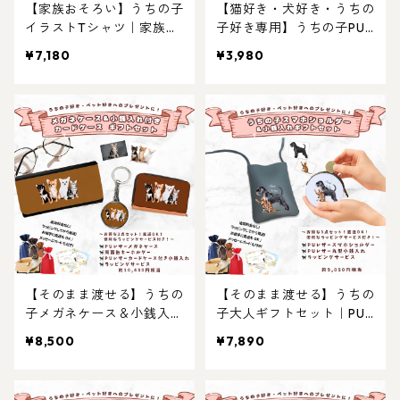
【家族おそろい】うちの子
【猫好き・犬好き・うちの
イラストTシャツ｜家族全
子好き専用】うちの子PU
員でリンクコーデ！記念日
レザーのメガネケース お
¥7,180
¥3,980
やイベントに◎！ギフトあ
しゃれで使いやすい！ペッ
り！プレゼントにも！猫ず
ト好き専用！メンズへのプ
き・犬好きにおすすめ！
レゼント・ギフトにギフト
に選ばれています！
【そのまま渡せる】うちの
【そのまま渡せる】うちの
子メガネケース＆小銭入れ
子大人ギフトセット｜PU
付きカードケース｜猫好
レザースマホショルダーと
¥8,500
¥7,890
き・犬好き・ペット好きギ
小銭入れのプレゼントセッ
フトへ！お手軽プレゼント
ト！写真からリアルなイラ
セット！ちょっとしたお祝
スト作成・ラッピング無