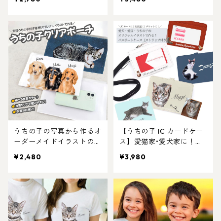
ト好きにおすすめ！ラッピ
ペット好きにおすすめ！ラ
ングあり・ギフトやプレゼ
ッピングあり・ギフトやプ
ントにも・お祝いにもおす
レゼントにも・お祝いにも
すめ
おすすめ
うちの子の写真から作るオ
【うちの子 IC カードケー
ーダーメイドイラストのク
ス】愛猫家•愛犬家に！お
リアポーチ｜ペットの名入
写真からオリジナルイラス
¥2,480
¥3,980
れオリジナルグッズ・プレ
ト作成！世界に一つだけの
ゼントにもおすすめ！
オーダーグッズをお作りし
ます♪