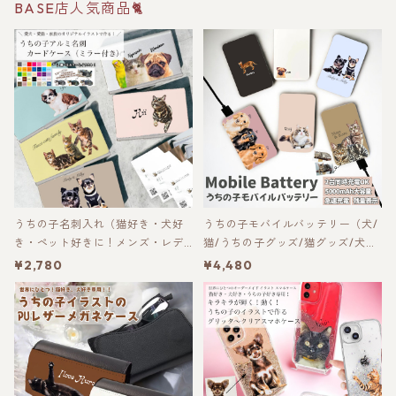
BASE店人気商品🐈
うちの子名刺入れ（猫好き・犬好
うちの子モバイルバッテリー（犬/
き・ペット好きに！メンズ・レデ
猫/うちの子グッズ/猫グッズ/犬グ
ィースへのプレゼントやギフト
ッズ/うちの子オーダーメイド/プ
¥2,780
¥4,480
に！バレンタイン・父の日・お誕
レゼント）5000mAh大容量！急
生日にもおすすめ！）
速充電！コンパクトかつ安心安
全！