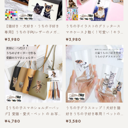
【猫好き・犬好き・うちの子好き
うちの子イラストのグリッタース
専用】うちの子PUレザーのメガネ
マホケース♪動く！可愛い！キラ
ケース おしゃれで使いやすい！ペ
キラ輝く！愛猫・愛犬・お子様の
¥3,980
¥3,980
ット好き専用！メンズへのプレゼ
オリジナルイラストでお作りしま
ント・ギフトにギフトに選ばれて
す♪韓国女子からも問い合わせ殺
います！
到中殺到中！
【うちの子スマホショルダーバッ
うちの子グラスコップ！犬好き猫
グ】愛猫・愛犬・ペット の お写真
好きうちの子好き専用！ペットの
で 作る 完全 オーダーメイド オリ
お写真からイラスト作成！世界に
¥4,780
¥3,580
ジナル イラスト スマホショルダー
一つだけのガラスコップを作りま