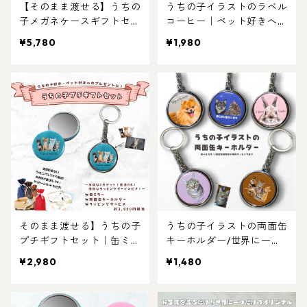
【そのまま渡せる】うちの
うちの子イラストのラベル
子メガネケースギフトセッ
コーヒー｜ペット好きへの
ト｜両面キーホルダーとメ
特別ギフト｜犬猫イラスト
¥5,780
¥1,980
ガネケースのセット！猫好
入りドリップバッグ｜母の
き・犬好き・ペット好きへ
日・誕生日・プチギフトに
のギフトにも！父の日・母
もおすすめ！
の日・お誕生日プレゼント
にもおすすめおすすめ！写
真からリアルなイラスト作
成・ラッピング無料・ペッ
ト好き・犬好き・猫好きへ
のプレゼントに！！
そのまま渡せる】うちの子
うちの子イラストの両面缶
プチギフトセット｜缶ミラ
キーホルダー/世界に一つ
ーと両面キーホルダーのお
だけのイラストグッズ♪猫
¥2,980
¥1,480
手軽プレゼントセット！ち
好き・犬好き・ペット好き
ょっとしたお祝いに！写真
におすすめ！ラッピングあ
からリアルなイラスト作
り・ギフトやプレゼントに