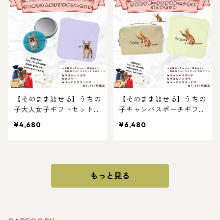
いに！写真からリアルなイ
料・ペット好き・犬好き・
ラスト作成・ラッピング無
猫好きへのプレゼントに！
料・ペット好き・犬好き・
とスマホショルダーのセッ
猫好きへのプレゼント
ト！ラッピングあり！父の
に！！ラッピングあり！父
日・母の日のギフトギフト
の日・母の日のギフトに！
に！
【そのまま渡せる】うちの
【そのまま渡せる】うちの
子大人女子ギフトセット｜
子キャンバスポーチギフト
写真からリアルなイラスト
セット｜写真からリアルな
¥4,680
¥6,480
作成・ラッピング無料・ペ
イラスト作成・ラッピング
ット好き・犬好き・猫好き
無料・ペット好き・犬好
へのプレゼントに！タオル
き・猫好きへのプレゼント
ハンカチとキャンバスポー
に！タオルハンカチとキャ
チのセット！ラッピングあ
ンバスポーチのセット！ラ
もっと見る
り！父の日・母の日のギフ
ッピングあり！父の日・母
トギフトに！
の日のギフトギフトに！