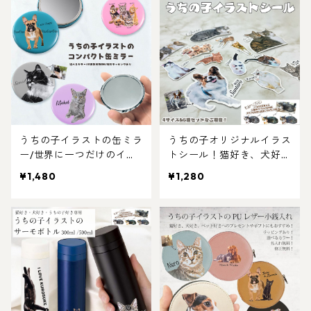
成・ラッピング無料・ペッ
も・お祝いにもおすすめ
ト好き・犬好き・猫好きへ
のプレゼントに！！ラッピ
ングあり！父の日・母の日
のギフトギフトに！
うちの子イラストの缶ミラ
うちの子オリジナルイラス
ー/世界に一つだけのイラ
トシール！猫好き、犬好
ストグッズ♪猫好き・犬好
き、うちの子好き専用シー
¥1,480
¥1,280
き・ペット好きにおすす
ルステッカー！写真を送る
め！ラッピングあり・ギフ
だけで送るだけでイラスト
トやプレゼントにも・お祝
イラストシールが簡単に作
いにもおすすめ
れます♪