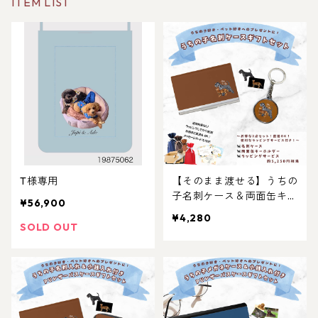
ITEM LIST
T様専用
【そのまま渡せる】うちの
子名刺ケース＆両面缶キー
¥56,900
ホルダーギフトセット｜猫
¥4,280
好き・犬好き・ペット好き
SOLD OUT
へのギフトやプレゼント
に！父の日・母の日・お誕
生日やお祝いに！