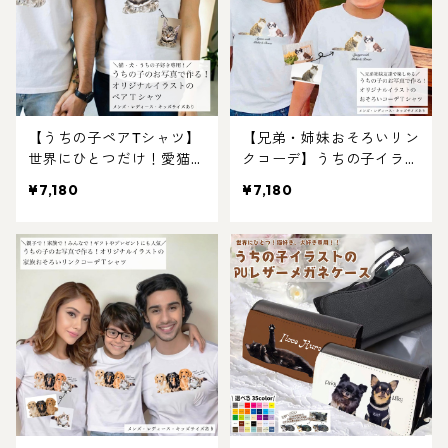
【うちの子ペアTシャツ】
【兄弟・姉妹おそろいリン
世界にひとつだけ！愛猫・
クコーデ】うちの子イラス
愛犬の写真から作るオリジ
トTシャツ｜家族で楽しむ
¥7,180
¥7,180
ナルイラストTシャツ（2
うちの子オーダーメイド
枚セット）