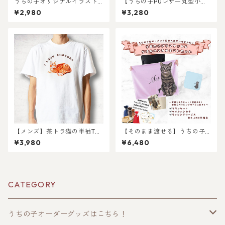
うちの子オリジナルイラスト
【うちの子PUレザー丸型小銭
のソフトスマホケース！iPhon
入れ】犬好き・猫好き・ペッ
¥2,980
¥3,280
e・Android対応！丈夫なハー
ト好き専用！コインもお札も
ドタイプ！猫好き・犬好き・
これ一つ！キャッシュレス派
ペット好きにおすすめ！ラッ
必見の大人気注目アイテム！
ピングあり！ギフトやプレゼ
ントにも！
【メンズ】茶トラ猫の半袖Tシ
【そのまま渡せる】うちの子
ャツ〜I LOVE2〜
ブランケット&タオルハンカチ
¥3,980
¥6,480
ギフトセット｜写真からリア
ルなイラスト作成・ラッピン
グ無料・ペット好き・犬好
き・猫好きへのプレゼント
に！ブランケットとタオルハ
CATEGORY
ンカチ！ラッピングあり！父
の日・母の日のギフトギフト
に！
うちの子オーダーグッズはこちら！