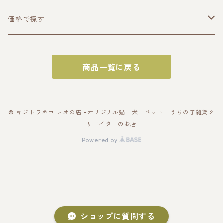
うちの子トップス
価格で探す
半袖Tシャツ
うちの子ポーチ・財布
〜2000円
商品一覧に戻る
長袖Tシャツ
ポーチ
うちの子スマホケース・スマホグッズ
〜3000円
パーカー
財布
スマホケース
うちの子バッグ
〜4000円
© キジトラネコ レオの店 -オリジナル猫・犬・ペット・うちの子雑貨ク
リエイターのお店
スウェット
カードケース
スマホショルダー
トートバッグ
うちの子雑貨
〜5000円
Powered by
アウター・ブルゾン
名刺入れ
スマホリング
スマホショルダー
キーホルダー
うちの子ギフトセット
〜10000円
帽子
ショップに質問する