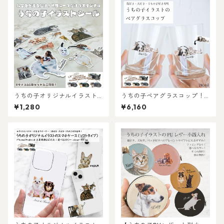
うちの子オリジナルイラスト
うちの子ペアグラスコップ！
シール！猫好き、犬好き、う
犬猫うちの子好き専用！ペッ
¥1,280
¥6,160
ちの子好き専用シールステッ
トのお写真からイラスト作
カー！写真を送るだけで送る
成！世界に一つだけのガラス
だけでイラストイラストシー
コップを作ります！ラッピン
ルが簡単に作れます♪
グあり！ギフトやプレゼント
にもOK！