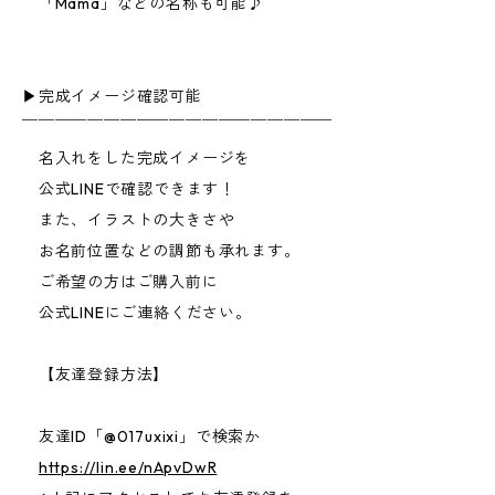
「Mama」などの名称も可能♪
▶︎完成イメージ確認可能
￣￣￣￣￣￣￣￣￣￣￣￣￣￣￣￣￣￣￣
名入れをした完成イメージを
公式LINEで確認できます！
また、イラストの大きさや
お名前位置などの調節も承れます。
ご希望の方はご購入前に
公式LINEにご連絡ください。
【友達登録方法】
友達ID「@017uxixi」で検索か
https://lin.ee/nApvDwR