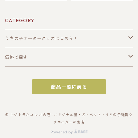
ルなイラスト作成・ラッピン
愛猫・愛犬のお写真で オリジ
グ無料・ペット好き・犬好
ナルイラスト作成！簡単！修
き・猫好きへのプレゼント
正何度でもOK！プレゼント ギ
に！ブランケットとタオルハ
フトに ♪ラッピングもあり！
CATEGORY
ンカチ！ラッピングあり！父
犬好き、猫好き、うちの子好
の日・母の日のギフトギフト
きに！ギフトにも選ばれてい
に！
ます！
うちの子オーダーグッズはこちら！
うちの子トップス
価格で探す
半袖Tシャツ
うちの子ポーチ・財布
〜2000円
商品一覧に戻る
長袖Tシャツ
ポーチ
うちの子スマホケース・スマホグッズ
〜3000円
パーカー
財布
スマホケース
うちの子バッグ
〜4000円
© キジトラネコ レオの店 -オリジナル猫・犬・ペット・うちの子雑貨ク
リエイターのお店
スウェット
カードケース
スマホショルダー
トートバッグ
うちの子雑貨
〜5000円
Powered by