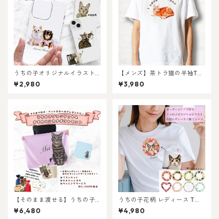
の日のギフトギフトに！
うちの子オリジナルイラスト
【メンズ】茶トラ猫の半袖Tシ
のソフトスマホケース！iPhon
ャツ〜I LOVE2〜
¥2,980
¥3,980
e・Android対応！丈夫なハー
ドタイプ！猫好き・犬好き・
ペット好きにおすすめ！ラッ
ピングあり！ギフトやプレゼ
ントにも！
【そのまま渡せる】うちの子
うちの子花柄 レディース Tシ
ブランケット&タオルハンカチ
ャツ /オーダーメイド で作
¥6,480
¥4,980
ギフトセット｜写真からリア
る！ 猫好き犬好きの女性に！