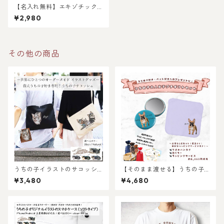
【名入れ無料】エキゾチック
ショートヘア 猫 の レディース
¥2,980
Tシャツ / 猫好きさんへのギフ
トに 選ばれている大人気商品
です！ラッピングできます！
その他の商品
うちの子イラストのサコッシ
【そのまま渡せる】うちの子
ュ/猫好き・犬好き・うちの子
大人女子ギフトセット｜写真
¥3,480
¥4,680
好き必見！猫グッズ/犬グッズ/
からリアルなイラスト作成・
うちの子オーダーメイド/プレ
ラッピング無料・ペット好
ゼント/ギフト/ラッピングあ
き・犬好き・猫好きへのプレ
り！お出かけに！お散歩に！
ゼントに！タオルハンカチと
キャンバスポーチのセット！
ラッピングあり！父の日・母